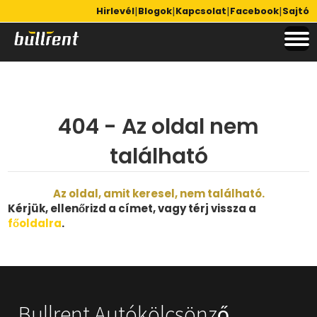
|
|
|
|
Hirlevél
Blogok
Kapcsolat
Facebook
Sajtó
404 - Az oldal nem
található
Az oldal, amit keresel, nem található.
Kérjük, ellenőrizd a címet, vagy térj vissza a
főoldalra
.
Bullrent Autókölcsönző