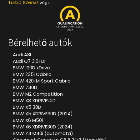
Turbó Szerviz
végzi.
Bérelhető autók
Audi A8L
Audi Q7 3.0TDI
BMW 120D xDrive
BMW 235i Cabrio
BMW 420i M Sport Cabrio
BMW 740D
BMW M2 Competition
BMW X3 XDRIVE20D
BMW X5 30D
BMW X5 XDRIVE30D (2024)
BMW X6 M50i
BMW X6 XDRIVE30D (2024)
BMW Z4 M40i (automata)
Chevrolet Corvette C6 6.2 V8 (Manuális)