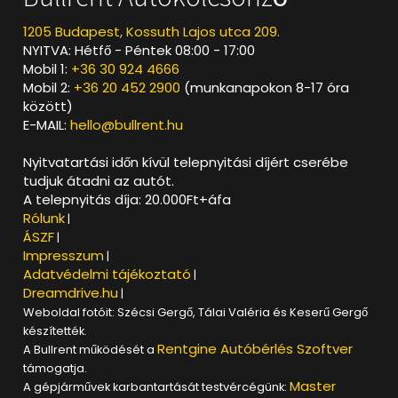
1205 Budapest, Kossuth Lajos utca 209.
NYITVA: Hétfő - Péntek 08:00 - 17:00
Mobil 1:
+36 30 924 4666
Mobil 2:
+36 20 452 2900
(munkanapokon 8-17 óra
között)
E-MAIL:
hello@bullrent.hu
Nyitvatartási időn kívül telepnyitási díjért cserébe
tudjuk átadni az autót.
A telepnyitás díja: 20.000Ft+áfa
Rólunk
|
ÁSZF
|
Impresszum
|
Adatvédelmi tájékoztató
|
Dreamdrive.hu
|
Weboldal fotóit: Szécsi Gergő, Tálai Valéria és Keserű Gergő
készítették.
Rentgine Autóbérlés Szoftver
A Bullrent működését a
támogatja.
Master
A gépjárművek karbantartását testvércégünk: