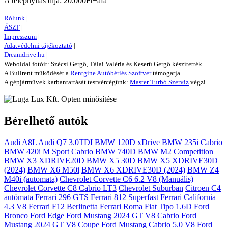
A telepnyitás díja: 20.000Ft+áfa
Rólunk
|
ÁSZF
|
Impresszum
|
Adatvédelmi tájékoztató
|
Dreamdrive.hu
|
Weboldal fotóit: Szécsi Gergő, Tálai Valéria és Keserű Gergő készítették.
A Bullrent működését a
Rentgine Autóbérlés Szoftver
támogatja.
A gépjárművek karbantartását testvércégünk:
Master Turbó Szerviz
végzi.
Bérelhető autók
Audi A8L
Audi Q7 3.0TDI
BMW 120D xDrive
BMW 235i Cabrio
BMW 420i M Sport Cabrio
BMW 740D
BMW M2 Competition
BMW X3 XDRIVE20D
BMW X5 30D
BMW X5 XDRIVE30D
(2024)
BMW X6 M50i
BMW X6 XDRIVE30D (2024)
BMW Z4
M40i (automata)
Chevrolet Corvette C6 6.2 V8 (Manuális)
Chevrolet Corvette C8 Cabrio LT3
Chevrolet Suburban
Citroen C4
autómata
Ferrari 296 GTS
Ferrari 812 Superfast
Ferrari California
4.3 V8
Ferrari F12 Berlinetta
Ferrari Roma
Fiat Tipo 1.6D
Ford
Bronco
Ford Edge
Ford Mustang 2024 GT V8 Cabrio
Ford
Mustang 2024 GT V8 Coupe
Ford Mustang Cabrio 5.0 V8
Ford