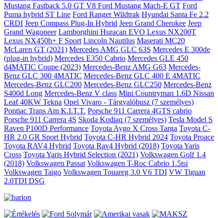
Mustang Fastback 5.0 GT V8
Ford Mustang Mach-E GT
Ford
Puma hybrid ST Line
Ford Ranger Wildtrak
Hyundai Santa Fe 2.2
CRDI
Jeep Compass Plug-In Hybrid
Jeep Grand Cherokee
Jeep
Grand Wagoneer
Lamborghini Huracan EVO
Lexus NX200T
Lexus NX450h+ F Sport
Lincoln Nautilus
Maserati MC20
McLaren GT (2021)
Mercedes AMG GLC 63S
Mercedes E 300de
(plug-in hybrid)
Mercedes E350 Cabrio
Mercedes GLE 450
d4MATIC Coupe (2023)
Mercedes-Benz AMG G63
Mercedes-
Benz GLC 300 4MATIC
Mercedes-Benz GLC 400 E 4MATIC
Mercedes-Benz GLC200
Mercedes-Benz GLC250
Mercedes-Benz
S400d Long
Mercedes-Benz V class
Mini Countryman 1.6D
Nissan
Leaf 40KW Tekna
Opel Vivaro - Tárgyalóbusz (7 személyes)
Pontiac Trans Am K.I.T.T.
Porsche 911 Carrera 4GTS cabrio
Porsche 911 Carrera 4S
Skoda Kodiaq (7 személyes)
Tesla Model S
Raven P100D Performance
Toyota Aygo X Cross Targa
Toyota C-
HR 2.0 GR Sport Hybrid
Toyota C-HR Hybrid 2024
Toyota Proace
Toyota RAV4 Hybrid
Toyota Rav4 Hybrid (2018)
Toyota Yaris
Cross
Toyota Yaris Hybrid Selection (2021)
Volkswagen Golf 1.4
(2018)
Volkswagen Passat
Volkswagen T-Roc Cabrio 1.5tsi
Volkswagen Taigo
Volkswagen Touareg 3.0 V6 TDI
VW Tiguan
2.0TDI DSG