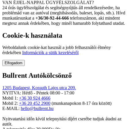
VAN ÉJJEL-NAPPAL ÜGYFÉLSZOLGÁLAT?
24 órás ügyfélszolgálat és segítségnyújtás áll rendelkezésedre, ha
problémád van az autóval (meghibásodás, baleset, lopás, stb.). Hívd
munkatársunkat a
+36/30-92-44-666
telefonszámon, aki mindent
megtesz annak érdekében, hogy minél hamarabb folytathasd utadat.
Cookie-k használata
Weboldalunk cookie-kat használ a jobb felhasználói élmény
érdekében
Információk a sütik kezeléséről
Elfogadom
Bullrent Autókölcsönző
1205 Budapest, Kossuth Lajos utca 209.
NYITVA: Hétfő - Péntek 08:00 - 17:00
Mobil 1:
+36 30 924 4666
Mobil 2:
+36 20 452 2900
(munkanapokon 8-17 óra között)
E-MAIL:
hello@bullrent.hu
Nyitvatartási időn kívül telepnyitási díjért cserébe tudjuk átadni az
autót.