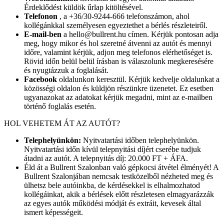
Érdeklődést küldök űrlap kitöltésével.
Telefonon
, a +36/30-9244-666 telefonszámon, ahol
kollégánkkal személyesen egyeztethet a bérlés részleteiről.
E-mail-ben
a hello@bullrent.hu címen. Kérjük pontosan adja
meg, hogy mikor és hol szeretné átvenni az autót és mennyi
időre, valamint kérjük, adjon meg telefonos elérhetőséget is.
Rövid időn belül belül írásban is válaszolunk megkeresésére
és nyugtázzuk a foglalását.
Facebook
oldalunkon keresztül. Kérjük kedvelje oldalunkat a
közösségi oldalon és küldjön részünkre üzenetet. Ez esetben
ugyanazokat az adatokat kérjük megadni, mint az e-mailben
történő foglalás esetén.
HOL VEHETEM ÁT AZ AUTÓT?
Telephelyünkön:
Nyitvatartási időben telephelyünkön.
Nyitvatartási időn kívül telepnyitási díjért cserébe tudjuk
átadni az autót. A telepnyitás díj: 20.000 FT + ÁFA.
Éld át a Bullrent Szalonban való gépkocsi átvétel élményét! A
Bullrent Szalonjában nemcsak testközelből nézheted meg és
ülhetsz bele autóinkba, de kérdésekkel is elhalmozhatod
kollégáinkat, akik a bérlések előtt részletesen elmagyarázzák
az egyes autók működési módját és extráit, kevesek által
ismert képességeit.