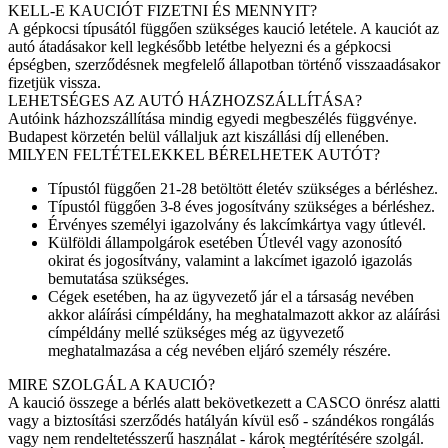
KELL-E KAUCIÓT FIZETNI ÉS MENNYIT?
A gépkocsi típusától függően szükséges kaució letétele. A kauciót az
autó átadásakor kell legkésőbb letétbe helyezni és a gépkocsi
épségben, szerződésnek megfelelő állapotban történő visszaadásakor
fizetjük vissza.
LEHETSÉGES AZ AUTÓ HÁZHOZSZÁLLÍTÁSA?
Autóink házhozszállítása mindig egyedi megbeszélés függvénye.
Budapest körzetén belül vállaljuk azt kiszállási díj ellenében.
MILYEN FELTÉTELEKKEL BÉRELHETEK AUTÓT?
Típustól függően 21-28 betöltött életév szükséges a bérléshez.
Típustól függően 3-8 éves jogosítvány szükséges a bérléshez.
Érvényes személyi igazolvány és lakcímkártya vagy útlevél.
Külföldi állampolgárok esetében Útlevél vagy azonosító
okirat és jogosítvány, valamint a lakcímet igazoló igazolás
bemutatása szükséges.
Cégek esetében, ha az ügyvezető jár el a társaság nevében
akkor aláírási címpéldány, ha meghatalmazott akkor az aláírási
címpéldány mellé szükséges még az ügyvezető
meghatalmazása a cég nevében eljáró személy részére.
MIRE SZOLGÁL A KAUCIÓ?
A kaució összege a bérlés alatt bekövetkezett a CASCO önrész alatti
vagy a biztosítási szerződés hatályán kívül eső - szándékos rongálás
vagy nem rendeltetésszerű használat - károk megtérítésére szolgál.