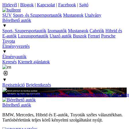
Hirlevél
|
Blogok
|
Kapcsolat
|
Facebook
|
Sajtó
SUV
Sport- és Szupersportautók
Mustangok
Utalvány
Bérelhető autók
▼
Sport- Szupersportautók
Izomautók
Mustangok
Cabriók
Hibrid és
E-autók
Luxussportautók
Utazó autók
Buszok
Ferrari
Porsche
Toyota
Élményvezetés
▼
Élményautók
Keresés
Kiemelt ajánlatok
▼
Regisztráció
Bejelentkezés
Bérelhető autók
BMW, Mercedes, Hibrid és E-autók, Toyoták széles választékban.
Tartósbérletünk teljes körű kényelmi szolgáltatást nyújt.