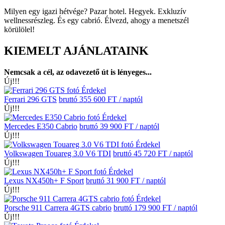
Milyen egy igazi hétvége? Pazar hotel. Hegyek. Exkluzív
wellnessrészleg. És egy cabrió. Élvezd, ahogy a menetszél
körülölel!
KIEMELT AJÁNLATAINK
Nemcsak a cél, az odavezető út is lényeges...
Új!!!
Érdekel
Ferrari 296 GTS
bruttó 355 600 FT / naptól
Új!!!
Érdekel
Mercedes E350 Cabrio
bruttó 39 900 FT / naptól
Új!!!
Érdekel
Volkswagen Touareg 3.0 V6 TDI
bruttó 45 720 FT / naptól
Új!!!
Érdekel
Lexus NX450h+ F Sport
bruttó 31 900 FT / naptól
Új!!!
Érdekel
Porsche 911 Carrera 4GTS cabrio
bruttó 179 900 FT / naptól
Új!!!