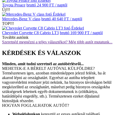
Érdekel
Toyota Proace
bruttó 24 900 FT / naptól
Új!!!
Érdekel
Mercedes-Benz V class
bruttó 40 640 FT / naptól
TOP!!!
Érdekel
Chevrolet Corvette C8 Cabrio LT3
bruttó 169 900 FT / naptól
További autóink
Szeretnéd megnézni a teljes választékot? Még több autót mutatunk...
KÉRDÉSEK ÉS VÁLASZOK
Minden, amit tudni szeretnél az autóbérlésről...
MEHETEK-E A BÉRELT AUTÓVAL KÜLFÖLDRE?
Természetesen igen, azonban mindenképpen jelezd felénk, ha át
akarod lépni az országhatárt. Egyrészt az autóba telepített
vagyonvédelmi rendszer jelzi nekünk, ha bizonyos távolságon belül
megközelíted az országhatárt, másrészt pedig bizonyos országokba
szükségesek lehetnek egyéb dokumentumok is (zöldkártya,
határátlépési engedély, stb.). Természetesen ezeket díjtalanul
biztosítjuk részedre.
HOGYAN FOGLALHATOK AUTÓT?
Weboldalunkon
keresztül az egyes autóknál található