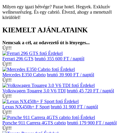
Milyen egy igazi hétvége? Pazar hotel. Hegyek. Exkluzív
wellnessrészleg. És egy cabrió. Élvezd, ahogy a menetszél
körülölel!
KIEMELT AJÁNLATAINK
Nemcsak a cél, az odavezető út is lényeges...
Új!!!
Érdekel
Ferrari 296 GTS
bruttó 355 600 FT / naptól
Új!!!
Érdekel
Mercedes E350 Cabrio
bruttó 39 900 FT / naptól
Új!!!
Érdekel
Volkswagen Touareg 3.0 V6 TDI
bruttó 45 720 FT / naptól
Új!!!
Érdekel
Lexus NX450h+ F Sport
bruttó 31 900 FT / naptól
Új!!!
Érdekel
Porsche 911 Carrera 4GTS cabrio
bruttó 179 900 FT / naptól
Új!!!