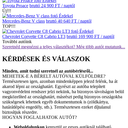
Érdekel
Toyota Proace
bruttó 24 900 FT / naptól
Új!!!
Érdekel
Mercedes-Benz V class
bruttó 40 640 FT / naptól
TOP!!!
Érdekel
Chevrolet Corvette C8 Cabrio LT3
bruttó 169 900 FT / naptól
További autóink
Szeretnéd megnézni a teljes választékot? Még több autót mutatunk...
KÉRDÉSEK ÉS VÁLASZOK
Minden, amit tudni szeretnél az autóbérlésről...
MEHETEK-E A BÉRELT AUTÓVAL KÜLFÖLDRE?
Természetesen igen, azonban mindenképpen jelezd felénk, ha át
akarod lépni az országhatárt. Egyrészt az autóba telepített
vagyonvédelmi rendszer jelzi nekünk, ha bizonyos távolságon belül
megközelíted az országhatárt, másrészt pedig bizonyos országokba
szükségesek lehetnek egyéb dokumentumok is (zöldkártya,
határátlépési engedély, stb.). Természetesen ezeket díjtalanul
biztosítjuk részedre.
HOGYAN FOGLALHATOK AUTÓT?
Weboldalunkon
keresztül az egyes autóknál található