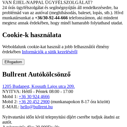
VAN ÉJJEL-NAPPAL ÜGYFÉLSZOLGÁLAT?
24 órás ügyfélszolgálat és segítségnyújtás áll rendelkezésedre, ha
problémád van az autóval (meghibásodás, baleset, lopás, stb.). Hívd
munkatársunkat a
+36/30-92-44-666
telefonszámon, aki mindent
megtesz annak érdekében, hogy minél hamarabb folytathasd utadat.
Cookie-k használata
Weboldalunk cookie-kat használ a jobb felhasználói élmény
érdekében
Információk a sütik kezeléséről
Elfogadom
Bullrent Autókölcsönző
1205 Budapest, Kossuth Lajos utca 209.
NYITVA: Hétfő - Péntek 08:00 - 17:00
Mobil 1:
+36 30 924 4666
Mobil 2:
+36 20 452 2900
(munkanapokon 8-17 óra között)
E-MAIL:
hello@bullrent.hu
Nyitvatartási időn kívül telepnyitási díjért cserébe tudjuk átadni az
autót.