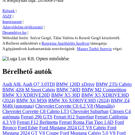
A telepnyitás díja: 20.000Ft+áfa
Rólunk
|
ÁSZF
|
Impresszum
|
Adatvédelmi tájékoztató
|
Dreamdrive.hu
|
Weboldal fotóit: Szécsi Gergő, Tálai Valéria és Keserű Gergő készítették.
A Bullrent működését a
Rentgine Autóbérlés Szoftver
támogatja.
A gépjárművek karbantartását testvércégünk:
Master Turbó Szerviz
végzi.
Bérelhető autók
Audi A8L
Audi Q7 3.0TDI
BMW 120D xDrive
BMW 235i Cabrio
BMW 420i M Sport Cabrio
BMW 740D
BMW M2 Competition
BMW X3 XDRIVE20D
BMW X5 30D
BMW X5 XDRIVE30D
(2024)
BMW X6 M50i
BMW X6 XDRIVE30D (2024)
BMW Z4
M40i (automata)
Chevrolet Corvette C6 6.2 V8 (Manuális)
Chevrolet Corvette C8 Cabrio LT3
Chevrolet Suburban
Citroen C4
autómata
Ferrari 296 GTS
Ferrari 812 Superfast
Ferrari California
4.3 V8
Ferrari F12 Berlinetta
Ferrari Roma
Fiat Tipo 1.6D
Ford
Bronco
Ford Edge
Ford Mustang 2024 GT V8 Cabrio
Ford
Mustang 2024 GT V8 Coupe
Ford Mustang Cabrio 5.0 V8
Ford