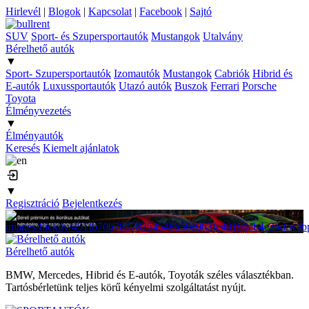
Hirlevél
|
Blogok
|
Kapcsolat
|
Facebook
|
Sajtó
SUV
Sport- és Szupersportautók
Mustangok
Utalvány
Bérelhető autók
▼
Sport- Szupersportautók
Izomautók
Mustangok
Cabriók
Hibrid és
E-autók
Luxussportautók
Utazó autók
Buszok
Ferrari
Porsche
Toyota
Élményvezetés
▼
Élményautók
Keresés
Kiemelt ajánlatok
▼
Regisztráció
Bejelentkezés
Bérelhető autók
BMW, Mercedes, Hibrid és E-autók, Toyoták széles választékban.
Tartósbérletünk teljes körű kényelmi szolgáltatást nyújt.