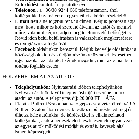
Érdeklődést küldök űrlap kitöltésével.
Telefonon
, a +36/30-9244-666 telefonszámon, ahol
kollégánkkal személyesen egyeztethet a bérlés részleteiről.
E-mail-ben
a hello@bullrent.hu címen. Kérjük pontosan adja
meg, hogy mikor és hol szeretné átvenni az autót és mennyi
időre, valamint kérjük, adjon meg telefonos elérhetőséget is.
Rövid időn belül belül írásban is válaszolunk megkeresésére
és nyugtázzuk a foglalását.
Facebook
oldalunkon keresztül. Kérjük kedvelje oldalunkat a
közösségi oldalon és küldjön részünkre üzenetet. Ez esetben
ugyanazokat az adatokat kérjük megadni, mint az e-mailben
történő foglalás esetén.
HOL VEHETEM ÁT AZ AUTÓT?
Telephelyünkön:
Nyitvatartási időben telephelyünkön.
Nyitvatartási időn kívül telepnyitási díjért cserébe tudjuk
átadni az autót. A telepnyitás díj: 20.000 FT + ÁFA.
Éld át a Bullrent Szalonban való gépkocsi átvétel élményét! A
Bullrent Szalonjában nemcsak testközelből nézheted meg és
ülhetsz bele autóinkba, de kérdésekkel is elhalmozhatod
kollégáinkat, akik a bérlések előtt részletesen elmagyarázzák
az egyes autók működési módját és extráit, kevesek által
ismert képességeit.