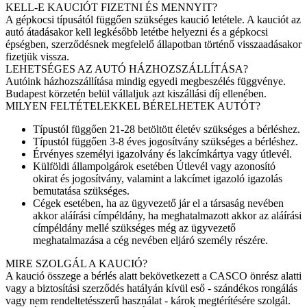
KELL-E KAUCIÓT FIZETNI ÉS MENNYIT?
A gépkocsi típusától függően szükséges kaució letétele. A kauciót az
autó átadásakor kell legkésőbb letétbe helyezni és a gépkocsi
épségben, szerződésnek megfelelő állapotban történő visszaadásakor
fizetjük vissza.
LEHETSÉGES AZ AUTÓ HÁZHOZSZÁLLÍTÁSA?
Autóink házhozszállítása mindig egyedi megbeszélés függvénye.
Budapest körzetén belül vállaljuk azt kiszállási díj ellenében.
MILYEN FELTÉTELEKKEL BÉRELHETEK AUTÓT?
Típustól függően 21-28 betöltött életév szükséges a bérléshez.
Típustól függően 3-8 éves jogosítvány szükséges a bérléshez.
Érvényes személyi igazolvány és lakcímkártya vagy útlevél.
Külföldi állampolgárok esetében Útlevél vagy azonosító
okirat és jogosítvány, valamint a lakcímet igazoló igazolás
bemutatása szükséges.
Cégek esetében, ha az ügyvezető jár el a társaság nevében
akkor aláírási címpéldány, ha meghatalmazott akkor az aláírási
címpéldány mellé szükséges még az ügyvezető
meghatalmazása a cég nevében eljáró személy részére.
MIRE SZOLGÁL A KAUCIÓ?
A kaució összege a bérlés alatt bekövetkezett a CASCO önrész alatti
vagy a biztosítási szerződés hatályán kívül eső - szándékos rongálás
vagy nem rendeltetésszerű használat - károk megtérítésére szolgál.