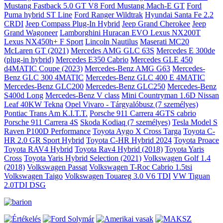
Mustang Fastback 5.0 GT V8
Ford Mustang Mach-E GT
Ford
Puma hybrid ST Line
Ford Ranger Wildtrak
Hyundai Santa Fe 2.2
CRDI
Jeep Compass Plug-In Hybrid
Jeep Grand Cherokee
Jeep
Grand Wagoneer
Lamborghini Huracan EVO
Lexus NX200T
Lexus NX450h+ F Sport
Lincoln Nautilus
Maserati MC20
McLaren GT (2021)
Mercedes AMG GLC 63S
Mercedes E 300de
(plug-in hybrid)
Mercedes E350 Cabrio
Mercedes GLE 450
d4MATIC Coupe (2023)
Mercedes-Benz AMG G63
Mercedes-
Benz GLC 300 4MATIC
Mercedes-Benz GLC 400 E 4MATIC
Mercedes-Benz GLC200
Mercedes-Benz GLC250
Mercedes-Benz
S400d Long
Mercedes-Benz V class
Mini Countryman 1.6D
Nissan
Leaf 40KW Tekna
Opel Vivaro - Tárgyalóbusz (7 személyes)
Pontiac Trans Am K.I.T.T.
Porsche 911 Carrera 4GTS cabrio
Porsche 911 Carrera 4S
Skoda Kodiaq (7 személyes)
Tesla Model S
Raven P100D Performance
Toyota Aygo X Cross Targa
Toyota C-
HR 2.0 GR Sport Hybrid
Toyota C-HR Hybrid 2024
Toyota Proace
Toyota RAV4 Hybrid
Toyota Rav4 Hybrid (2018)
Toyota Yaris
Cross
Toyota Yaris Hybrid Selection (2021)
Volkswagen Golf 1.4
(2018)
Volkswagen Passat
Volkswagen T-Roc Cabrio 1.5tsi
Volkswagen Taigo
Volkswagen Touareg 3.0 V6 TDI
VW Tiguan
2.0TDI DSG