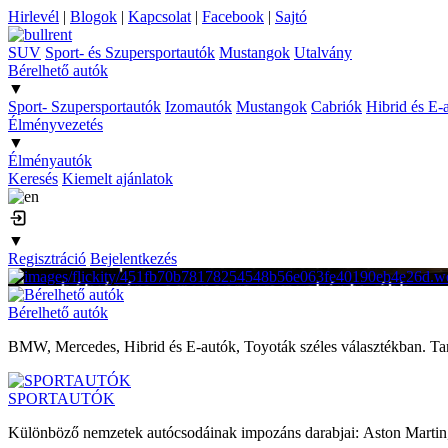
Hirlevél
|
Blogok
|
Kapcsolat
|
Facebook
|
Sajtó
SUV
Sport- és Szupersportautók
Mustangok
Utalvány
Bérelhető autók
▼
Sport- Szupersportautók
Izomautók
Mustangok
Cabriók
Hibrid és E-
Élményvezetés
▼
Élményautók
Keresés
Kiemelt ajánlatok
▼
Regisztráció
Bejelentkezés
Bérelhető autók
BMW, Mercedes, Hibrid és E-autók, Toyoták széles választékban. Tartó
SPORTAUTÓK
Különböző nemzetek autócsodáinak impozáns darabjai: Aston Martin, 