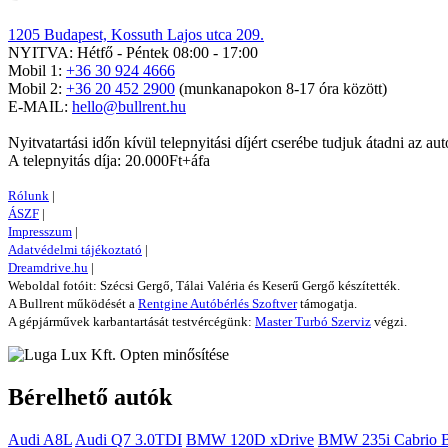
1205 Budapest, Kossuth Lajos utca 209.
NYITVA: Hétfő - Péntek 08:00 - 17:00
Mobil 1:
+36 30 924 4666
Mobil 2:
+36 20 452 2900
(munkanapokon 8-17 óra között)
E-MAIL:
hello@bullrent.hu
Nyitvatartási időn kívül telepnyitási díjért cserébe tudjuk átadni az aut
A telepnyitás díja: 20.000Ft+áfa
Rólunk
|
ÁSZF
|
Impresszum
|
Adatvédelmi tájékoztató
|
Dreamdrive.hu
|
Weboldal fotóit: Szécsi Gergő, Tálai Valéria és Keserű Gergő készítették.
A Bullrent működését a
Rentgine Autóbérlés Szoftver
támogatja.
A gépjárművek karbantartását testvércégünk:
Master Turbó Szerviz
végzi.
Bérelhető autók
Audi A8L
Audi Q7 3.0TDI
BMW 120D xDrive
BMW 235i Cabrio