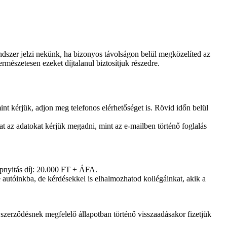
ndszer jelzi nekünk, ha bizonyos távolságon belül megközelíted az
mészetesen ezeket díjtalanul biztosítjuk részedre.
nt kérjük, adjon meg telefonos elérhetőséget is. Rövid időn belül
t az adatokat kérjük megadni, mint az e-mailben történő foglalás
lepnyitás díj: 20.000 FT + ÁFA.
 autóinkba, de kérdésekkel is elhalmozhatod kollégáinkat, akik a
 szerződésnek megfelelő állapotban történő visszaadásakor fizetjük