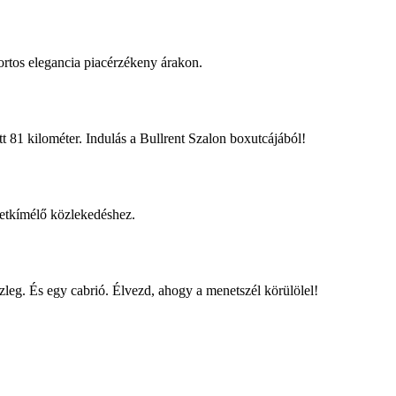
rtos elegancia piacérzékeny árakon.
tt 81 kilométer. Indulás a Bullrent Szalon boxutcájából!
zetkímélő közlekedéshez.
leg. És egy cabrió. Élvezd, ahogy a menetszél körülölel!