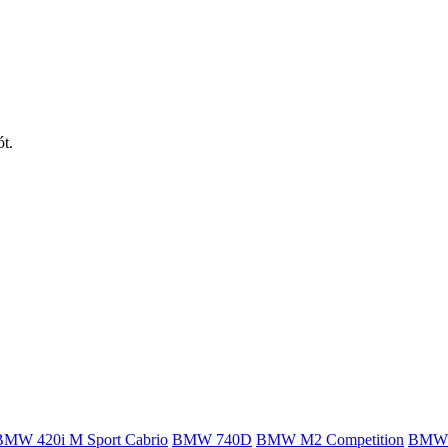
ót.
BMW 420i M Sport Cabrio
BMW 740D
BMW M2 Competition
BMW 