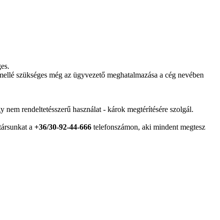
es.
ny mellé szükséges még az ügyvezető meghatalmazása a cég nevében
y nem rendeltetésszerű használat - károk megtérítésére szolgál.
atársunkat a
+36/30-92-44-666
telefonszámon, aki mindent megtesz