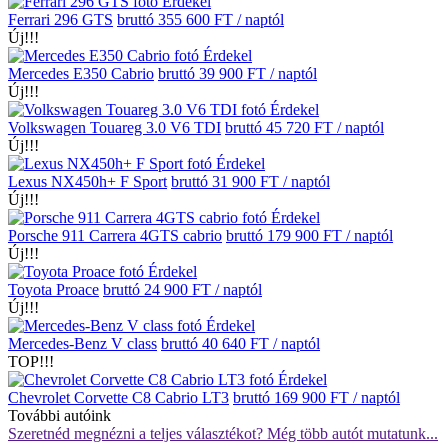
Érdekel
Ferrari 296 GTS
bruttó 355 600 FT / naptól
Új!!!
Érdekel
Mercedes E350 Cabrio
bruttó 39 900 FT / naptól
Új!!!
Érdekel
Volkswagen Touareg 3.0 V6 TDI
bruttó 45 720 FT / naptól
Új!!!
Érdekel
Lexus NX450h+ F Sport
bruttó 31 900 FT / naptól
Új!!!
Érdekel
Porsche 911 Carrera 4GTS cabrio
bruttó 179 900 FT / naptól
Új!!!
Érdekel
Toyota Proace
bruttó 24 900 FT / naptól
Új!!!
Érdekel
Mercedes-Benz V class
bruttó 40 640 FT / naptól
TOP!!!
Érdekel
Chevrolet Corvette C8 Cabrio LT3
bruttó 169 900 FT / naptól
További autóink
Szeretnéd megnézni a teljes választékot? Még több autót mutatunk...