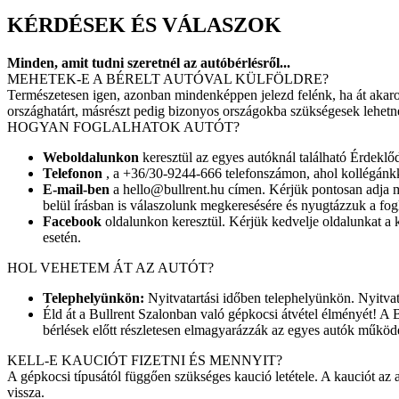
KÉRDÉSEK ÉS VÁLASZOK
Minden, amit tudni szeretnél az autóbérlésről...
MEHETEK-E A BÉRELT AUTÓVAL KÜLFÖLDRE?
Természetesen igen, azonban mindenképpen jelezd felénk, ha át akarod
országhatárt, másrészt pedig bizonyos országokba szükségesek lehetnek
HOGYAN FOGLALHATOK AUTÓT?
Weboldalunkon
keresztül az egyes autóknál található Érdeklőd
Telefonon
, a +36/30-9244-666 telefonszámon, ahol kollégánkka
E-mail-ben
a hello@bullrent.hu címen. Kérjük pontosan adja me
belül írásban is válaszolunk megkeresésére és nyugtázzuk a fogl
Facebook
oldalunkon keresztül. Kérjük kedvelje oldalunkat a 
esetén.
HOL VEHETEM ÁT AZ AUTÓT?
Telephelyünkön:
Nyitvatartási időben telephelyünkön. Nyitvatar
Éld át a Bullrent Szalonban való gépkocsi átvétel élményét! A 
bérlések előtt részletesen elmagyarázzák az egyes autók működés
KELL-E KAUCIÓT FIZETNI ÉS MENNYIT?
A gépkocsi típusától függően szükséges kaució letétele. A kauciót az 
vissza.