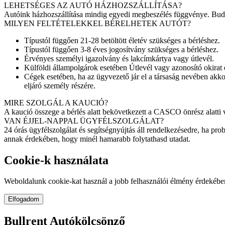
LEHETSÉGES AZ AUTÓ HÁZHOZSZÁLLÍTÁSA?
Autóink házhozszállítása mindig egyedi megbeszélés függvénye. Budapes
MILYEN FELTÉTELEKKEL BÉRELHETEK AUTÓT?
Típustól függően 21-28 betöltött életév szükséges a bérléshez.
Típustól függően 3-8 éves jogosítvány szükséges a bérléshez.
Érvényes személyi igazolvány és lakcímkártya vagy útlevél.
Külföldi állampolgárok esetében Útlevél vagy azonosító okirat 
Cégek esetében, ha az ügyvezető jár el a társaság nevében akk
eljáró személy részére.
MIRE SZOLGÁL A KAUCIÓ?
A kaució összege a bérlés alatt bekövetkezett a CASCO önrész alatti v
VAN ÉJJEL-NAPPAL ÜGYFÉLSZOLGÁLAT?
24 órás ügyfélszolgálat és segítségnyújtás áll rendelkezésedre, ha pr
annak érdekében, hogy minél hamarabb folytathasd utadat.
Cookie-k használata
Weboldalunk cookie-kat használ a jobb felhasználói élmény érdekéb
Elfogadom
Bullrent Autókölcsönző