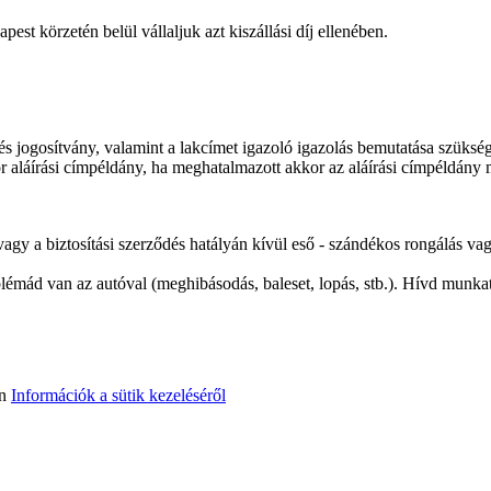
t körzetén belül vállaljuk azt kiszállási díj ellenében.
és jogosítvány, valamint a lakcímet igazoló igazolás bemutatása szükség
or aláírási címpéldány, ha meghatalmazott akkor az aláírási címpéldá
agy a biztosítási szerződés hatályán kívül eső - szándékos rongálás vag
oblémád van az autóval (meghibásodás, baleset, lopás, stb.). Hívd munk
en
Információk a sütik kezeléséről