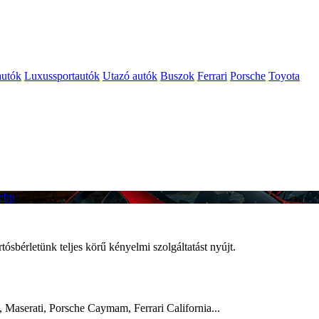
autók
Luxussportautók
Utazó autók
Buszok
Ferrari
Porsche
Toyota
sbérletünk teljes körű kényelmi szolgáltatást nyújt.
Maserati, Porsche Caymam, Ferrari California...