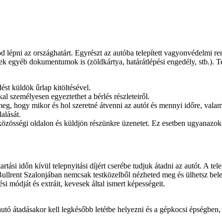
 lépni az országhatárt. Egyrészt az autóba telepített vagyonvédelmi re
 egyéb dokumentumok is (zöldkártya, határátlépési engedély, stb.). Ter
ést küldök űrlap kitöltésével.
l személyesen egyeztethet a bérlés részleteiről.
g, hogy mikor és hol szeretné átvenni az autót és mennyi időre, valami
alását.
közösségi oldalon és küldjön részünkre üzenetet. Ez esetben ugyanazoka
tási időn kívül telepnyitási díjért cserébe tudjuk átadni az autót. A te
Bullrent Szalonjában nemcsak testközelből nézheted meg és ülhetsz bele
i módját és extráit, kevesek által ismert képességeit.
autó átadásakor kell legkésőbb letétbe helyezni és a gépkocsi épségben,