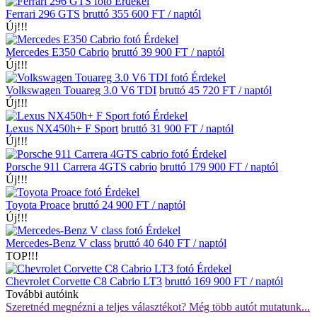
Érdekel
Ferrari 296 GTS
bruttó 355 600 FT / naptól
Új!!!
Érdekel
Mercedes E350 Cabrio
bruttó 39 900 FT / naptól
Új!!!
Érdekel
Volkswagen Touareg 3.0 V6 TDI
bruttó 45 720 FT / naptól
Új!!!
Érdekel
Lexus NX450h+ F Sport
bruttó 31 900 FT / naptól
Új!!!
Érdekel
Porsche 911 Carrera 4GTS cabrio
bruttó 179 900 FT / naptól
Új!!!
Érdekel
Toyota Proace
bruttó 24 900 FT / naptól
Új!!!
Érdekel
Mercedes-Benz V class
bruttó 40 640 FT / naptól
TOP!!!
Érdekel
Chevrolet Corvette C8 Cabrio LT3
bruttó 169 900 FT / naptól
További autóink
Szeretnéd megnézni a teljes választékot? Még több autót mutatunk...