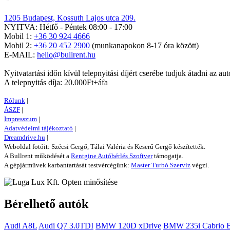
1205 Budapest, Kossuth Lajos utca 209.
NYITVA: Hétfő - Péntek 08:00 - 17:00
Mobil 1:
+36 30 924 4666
Mobil 2:
+36 20 452 2900
(munkanapokon 8-17 óra között)
E-MAIL:
hello@bullrent.hu
Nyitvatartási időn kívül telepnyitási díjért cserébe tudjuk átadni az aut
A telepnyitás díja: 20.000Ft+áfa
Rólunk
|
ÁSZF
|
Impresszum
|
Adatvédelmi tájékoztató
|
Dreamdrive.hu
|
Weboldal fotóit: Szécsi Gergő, Tálai Valéria és Keserű Gergő készítették.
A Bullrent működését a
Rentgine Autóbérlés Szoftver
támogatja.
A gépjárművek karbantartását testvércégünk:
Master Turbó Szerviz
végzi.
Bérelhető autók
Audi A8L
Audi Q7 3.0TDI
BMW 120D xDrive
BMW 235i Cabrio