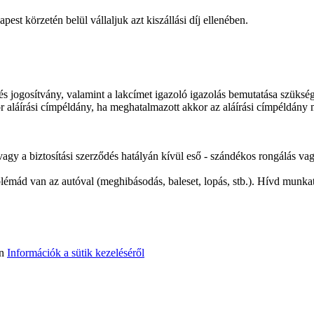
t körzetén belül vállaljuk azt kiszállási díj ellenében.
és jogosítvány, valamint a lakcímet igazoló igazolás bemutatása szükség
or aláírási címpéldány, ha meghatalmazott akkor az aláírási címpéldá
agy a biztosítási szerződés hatályán kívül eső - szándékos rongálás vag
oblémád van az autóval (meghibásodás, baleset, lopás, stb.). Hívd munk
en
Információk a sütik kezeléséről