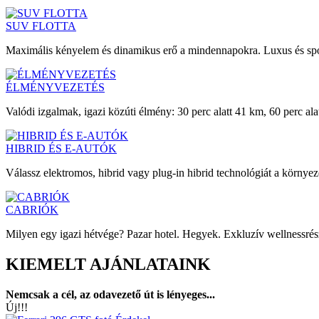
SUV FLOTTA
Maximális kényelem és dinamikus erő a mindennapokra. Luxus és spo
ÉLMÉNYVEZETÉS
Valódi izgalmak, igazi közúti élmény: 30 perc alatt 41 km, 60 perc ala
HIBRID ÉS E-AUTÓK
Válassz elektromos, hibrid vagy plug-in hibrid technológiát a környe
CABRIÓK
Milyen egy igazi hétvége? Pazar hotel. Hegyek. Exkluzív wellnessrész
KIEMELT AJÁNLATAINK
Nemcsak a cél, az odavezető út is lényeges...
Új!!!