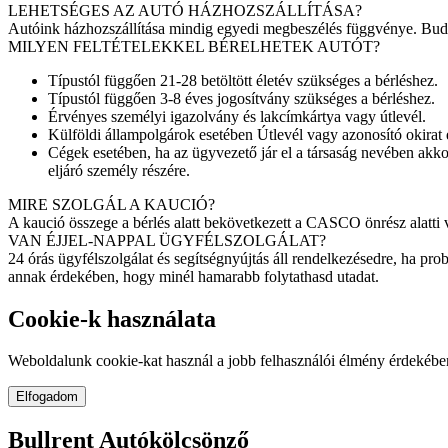
LEHETSÉGES AZ AUTÓ HÁZHOZSZÁLLÍTÁSA?
Autóink házhozszállítása mindig egyedi megbeszélés függvénye. Budapes
MILYEN FELTÉTELEKKEL BÉRELHETEK AUTÓT?
Típustól függően 21-28 betöltött életév szükséges a bérléshez.
Típustól függően 3-8 éves jogosítvány szükséges a bérléshez.
Érvényes személyi igazolvány és lakcímkártya vagy útlevél.
Külföldi állampolgárok esetében Útlevél vagy azonosító okirat 
Cégek esetében, ha az ügyvezető jár el a társaság nevében akk
eljáró személy részére.
MIRE SZOLGÁL A KAUCIÓ?
A kaució összege a bérlés alatt bekövetkezett a CASCO önrész alatti v
VAN ÉJJEL-NAPPAL ÜGYFÉLSZOLGÁLAT?
24 órás ügyfélszolgálat és segítségnyújtás áll rendelkezésedre, ha pr
annak érdekében, hogy minél hamarabb folytathasd utadat.
Cookie-k használata
Weboldalunk cookie-kat használ a jobb felhasználói élmény érdekéb
Elfogadom
Bullrent Autókölcsönző