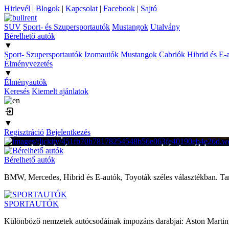
Hirlevél
|
Blogok
|
Kapcsolat
|
Facebook
|
Sajtó
SUV
Sport- és Szupersportautók
Mustangok
Utalvány
Bérelhető autók
▼
Sport- Szupersportautók
Izomautók
Mustangok
Cabriók
Hibrid és E-
Élményvezetés
▼
Élményautók
Keresés
Kiemelt ajánlatok
▼
Regisztráció
Bejelentkezés
Bérelhető autók
BMW, Mercedes, Hibrid és E-autók, Toyoták széles választékban. Tartó
SPORTAUTÓK
Különböző nemzetek autócsodáinak impozáns darabjai: Aston Martin, 