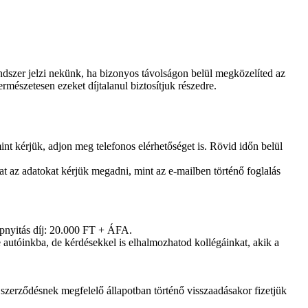
ndszer jelzi nekünk, ha bizonyos távolságon belül megközelíted az
mészetesen ezeket díjtalanul biztosítjuk részedre.
nt kérjük, adjon meg telefonos elérhetőséget is. Rövid időn belül
t az adatokat kérjük megadni, mint az e-mailben történő foglalás
lepnyitás díj: 20.000 FT + ÁFA.
 autóinkba, de kérdésekkel is elhalmozhatod kollégáinkat, akik a
 szerződésnek megfelelő állapotban történő visszaadásakor fizetjük