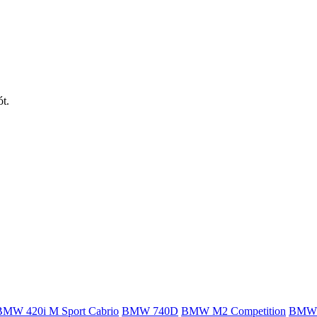
ót.
BMW 420i M Sport Cabrio
BMW 740D
BMW M2 Competition
BMW 