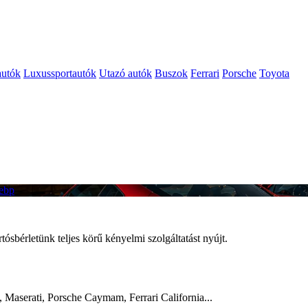
autók
Luxussportautók
Utazó autók
Buszok
Ferrari
Porsche
Toyota
sbérletünk teljes körű kényelmi szolgáltatást nyújt.
Maserati, Porsche Caymam, Ferrari California...