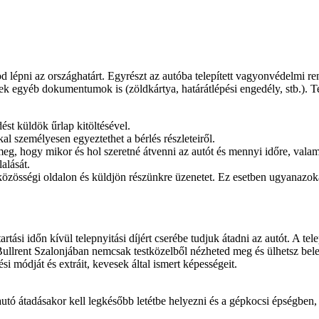
 lépni az országhatárt. Egyrészt az autóba telepített vagyonvédelmi re
 egyéb dokumentumok is (zöldkártya, határátlépési engedély, stb.). Ter
ést küldök űrlap kitöltésével.
l személyesen egyeztethet a bérlés részleteiről.
g, hogy mikor és hol szeretné átvenni az autót és mennyi időre, valami
alását.
közösségi oldalon és küldjön részünkre üzenetet. Ez esetben ugyanazoka
tási időn kívül telepnyitási díjért cserébe tudjuk átadni az autót. A te
Bullrent Szalonjában nemcsak testközelből nézheted meg és ülhetsz bele
i módját és extráit, kevesek által ismert képességeit.
autó átadásakor kell legkésőbb letétbe helyezni és a gépkocsi épségben,