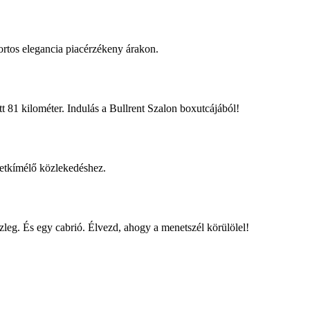
rtos elegancia piacérzékeny árakon.
tt 81 kilométer. Indulás a Bullrent Szalon boxutcájából!
zetkímélő közlekedéshez.
leg. És egy cabrió. Élvezd, ahogy a menetszél körülölel!