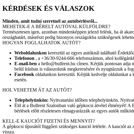
KÉRDÉSEK ÉS VÁLASZOK
Minden, amit tudni szeretnél az autóbérlésről...
MEHETEK-E A BÉRELT AUTÓVAL KÜLFÖLDRE?
Természetesen igen, azonban mindenképpen jelezd felénk, ha át akarod
országhatárt, másrészt pedig bizonyos országokba szükségesek lehetnek
HOGYAN FOGLALHATOK AUTÓT?
Weboldalunkon
keresztül az egyes autóknál található Érdeklőd
Telefonon
, a +36/30-9244-666 telefonszámon, ahol kollégánkka
E-mail-ben
a hello@bullrent.hu címen. Kérjük pontosan adja me
belül írásban is válaszolunk megkeresésére és nyugtázzuk a fogl
Facebook
oldalunkon keresztül. Kérjük kedvelje oldalunkat a 
esetén.
HOL VEHETEM ÁT AZ AUTÓT?
Telephelyünkön:
Nyitvatartási időben telephelyünkön. Nyitvatar
Éld át a Bullrent Szalonban való gépkocsi átvétel élményét! A 
bérlések előtt részletesen elmagyarázzák az egyes autók működés
KELL-E KAUCIÓT FIZETNI ÉS MENNYIT?
A gépkocsi típusától függően szükséges kaució letétele. A kauciót az 
vissza.