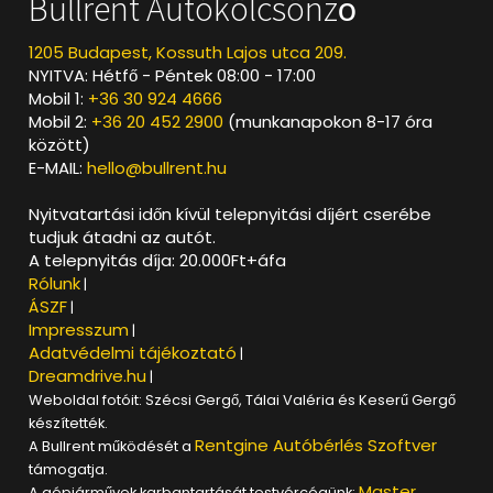
Bullrent Autókölcsönző
1205 Budapest, Kossuth Lajos utca 209.
NYITVA: Hétfő - Péntek 08:00 - 17:00
Mobil 1:
+36 30 924 4666
Mobil 2:
+36 20 452 2900
(munkanapokon 8-17 óra
között)
E-MAIL:
hello@bullrent.hu
Nyitvatartási időn kívül telepnyitási díjért cserébe
tudjuk átadni az autót.
A telepnyitás díja: 20.000Ft+áfa
Rólunk
|
ÁSZF
|
Impresszum
|
Adatvédelmi tájékoztató
|
Dreamdrive.hu
|
Weboldal fotóit: Szécsi Gergő, Tálai Valéria és Keserű Gergő
készítették.
Rentgine Autóbérlés Szoftver
A Bullrent működését a
támogatja.
Master
A gépjárművek karbantartását testvércégünk: