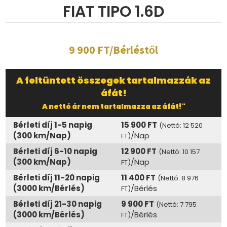
FIAT TIPO 1.6D
9 900 FT/Bérléstől
A feltüntett összegek tartalmazzák az
áfát!
A nettó ár nem tartalmazza az áfát!"
Bérleti díj 1-5 napig
15 900 FT
(Nettó: 12 520
(300 km/Nap)
/Nap
FT)
Bérleti díj 6-10 napig
12 900 FT
(Nettó: 10 157
(300 km/Nap)
/Nap
FT)
Bérleti díj 11-20 napig
11 400 FT
(Nettó: 8 976
(3000 km/Bérlés)
/Bérlés
FT)
Bérleti díj 21-30 napig
9 900 FT
(Nettó: 7 795
(3000 km/Bérlés)
/Bérlés
FT)