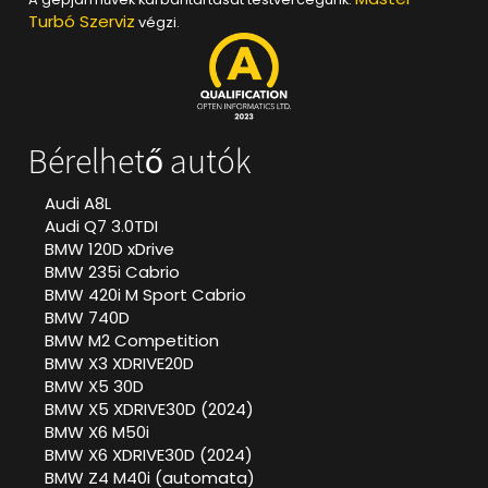
Turbó Szerviz
végzi.
Bérelhető autók
Audi A8L
Audi Q7 3.0TDI
BMW 120D xDrive
BMW 235i Cabrio
BMW 420i M Sport Cabrio
BMW 740D
BMW M2 Competition
BMW X3 XDRIVE20D
BMW X5 30D
BMW X5 XDRIVE30D (2024)
BMW X6 M50i
BMW X6 XDRIVE30D (2024)
BMW Z4 M40i (automata)