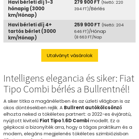
Havi bérleti díj 1-3
279 900 FT
(Nettó: 220
hónapig (3000
/Bérlés
394 FT)
km/Hónap)
Havi bérleti díj 4+
259 900 FT
(Nettó: 204
tartós bérlet (3000
/Hónap
646 FT)
(8 663 FT/Nap
km/Hónap)
Utalványt vásárolok
Intelligens elegancia és siker: Fiat
Tipo Combi bérlés a Bullrentnél!
A siker titka a magánéletben és az üzleti világban is az
okos döntésekben rejlik. A
Bullrent autókölcsönző
elhozta neked a tökéletes partnert: a 2022-es évjáratú,
nyújtott kivitelű
Fiat Tipo 1.6D Combi
modellt. Ez a
gépkocsi a bizonyíték arra, hogy a tágas praktikum és a
modern, elegáns megjelenés tökéletes szimbiózisban