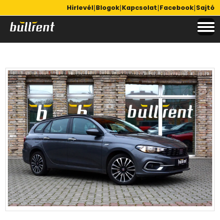
|
|
|
|
Hirlevél
Blogok
Kapcsolat
Facebook
Sajtó