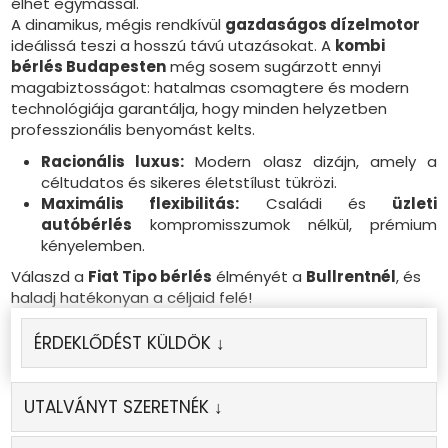
élhet egymással.
A dinamikus, mégis rendkívül
gazdaságos dízelmotor
ideálissá teszi a hosszú távú utazásokat. A
kombi
bérlés Budapesten
még sosem sugárzott ennyi
magabiztosságot: hatalmas csomagtere és modern
technológiája garantálja, hogy minden helyzetben
professzionális benyomást kelts.
Racionális luxus:
Modern olasz dizájn, amely a
céltudatos és sikeres életstílust tükrözi.
Maximális flexibilitás:
Családi és
üzleti
autóbérlés
kompromisszumok nélkül, prémium
kényelemben.
Válaszd a
Fiat Tipo bérlés
élményét a
Bullrentnél
, és
haladj hatékonyan a céljaid felé!
ÉRDEKLŐDÉST KÜLDÖK ↓
UTALVÁNYT SZERETNÉK ↓