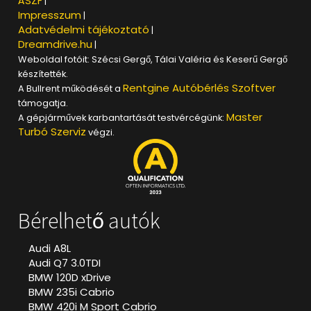
ÁSZF
|
Impresszum
|
Adatvédelmi tájékoztató
|
Dreamdrive.hu
|
Weboldal fotóit: Szécsi Gergő, Tálai Valéria és Keserű Gergő
készítették.
Rentgine Autóbérlés Szoftver
A Bullrent működését a
támogatja.
Master
A gépjárművek karbantartását testvércégünk:
Turbó Szerviz
végzi.
Bérelhető autók
Audi A8L
Audi Q7 3.0TDI
BMW 120D xDrive
BMW 235i Cabrio
BMW 420i M Sport Cabrio