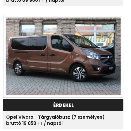
bruttó 89 900 FT / naptól
ÉRDEKEL
Opel Vivaro - Tárgyalóbusz (7 személyes)
bruttó 19 050 FT / naptól