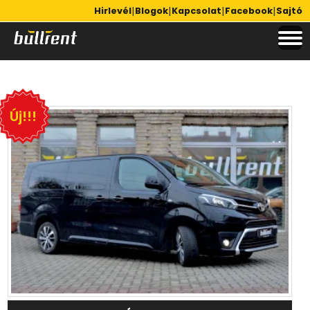
|
|
|
|
Hirlevél
Blogok
Kapcsolat
Facebook
Sajtó
Új!!!