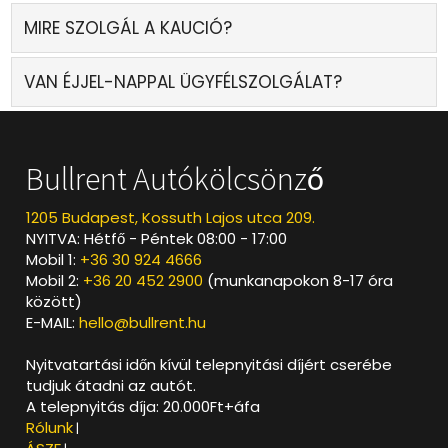
MIRE SZOLGÁL A KAUCIÓ?
VAN ÉJJEL-NAPPAL ÜGYFÉLSZOLGÁLAT?
Bullrent Autókölcsönző
1205 Budapest, Kossuth Lajos utca 209.
NYITVA: Hétfő - Péntek 08:00 - 17:00
Mobil 1:
+36 30 924 4666
Mobil 2:
+36 20 452 2900
(munkanapokon 8-17 óra
között)
E-MAIL:
hello@bullrent.hu
Nyitvatartási időn kívül telepnyitási díjért cserébe
tudjuk átadni az autót.
A telepnyitás díja: 20.000Ft+áfa
Rólunk
|