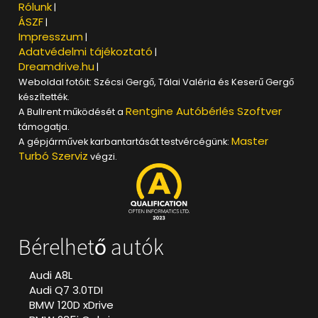
Rólunk
|
ÁSZF
|
Impresszum
|
Adatvédelmi tájékoztató
|
Dreamdrive.hu
|
Weboldal fotóit: Szécsi Gergő, Tálai Valéria és Keserű Gergő
készítették.
Rentgine Autóbérlés Szoftver
A Bullrent működését a
támogatja.
Master
A gépjárművek karbantartását testvércégünk:
Turbó Szerviz
végzi.
Bérelhető autók
Audi A8L
Audi Q7 3.0TDI
BMW 120D xDrive