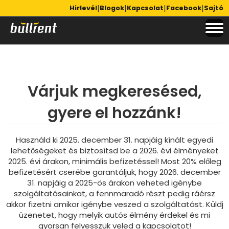
|
|
|
|
Hirlevél
Blogok
Kapcsolat
Facebook
Sajtó
Várjuk megkeresésed,
gyere el hozzánk!
Használd ki 2025. december 31. napjáig kínált egyedi
lehetőségeket és biztosítsd be a 2026. évi élményeket
2025. évi árakon, minimális befizetéssel! Most 20% előleg
befizetésért cserébe garantáljuk, hogy 2026. december
31. napjáig a 2025-ös árakon veheted igénybe
szolgáltatásainkat, a fennmaradó részt pedig ráérsz
akkor fizetni amikor igénybe veszed a szolgáltatást. Küldj
üzenetet, hogy melyik autós élmény érdekel és mi
gyorsan felvesszük veled a kapcsolatot!