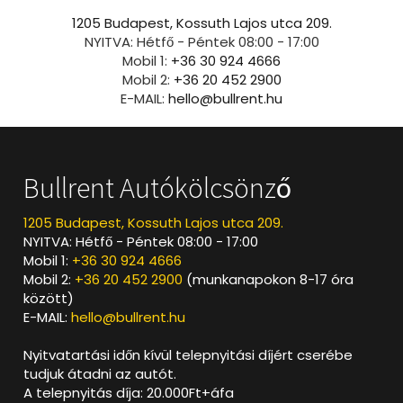
1205 Budapest, Kossuth Lajos utca 209.
NYITVA: Hétfő - Péntek 08:00 - 17:00
Mobil 1:
+36 30 924 4666
Mobil 2:
+36 20 452 2900
E-MAIL:
hello@bullrent.hu
Bullrent Autókölcsönző
1205 Budapest, Kossuth Lajos utca 209.
NYITVA: Hétfő - Péntek 08:00 - 17:00
Mobil 1:
+36 30 924 4666
Mobil 2:
+36 20 452 2900
(munkanapokon 8-17 óra
között)
E-MAIL:
hello@bullrent.hu
Nyitvatartási időn kívül telepnyitási díjért cserébe
tudjuk átadni az autót.
A telepnyitás díja: 20.000Ft+áfa