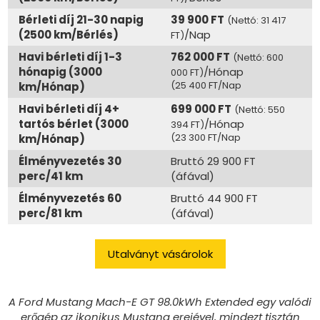
Bérleti díj 21-30 napig
39 900 FT
(Nettó: 31 417
(2500 km/Bérlés)
/Nap
FT)
Havi bérleti díj 1-3
762 000 FT
(Nettó: 600
hónapig (3000
/Hónap
000 FT)
(25 400 FT/Nap
km/Hónap)
Havi bérleti díj 4+
699 000 FT
(Nettó: 550
tartós bérlet (3000
/Hónap
394 FT)
(23 300 FT/Nap
km/Hónap)
Élményvezetés 30
Bruttó 29 900 FT
perc/41 km
(áfával)
Élményvezetés 60
Bruttó 44 900 FT
perc/81 km
(áfával)
Utalványt vásárolok
A Ford Mustang Mach-E GT 98.0kWh Extended egy valódi
erőgép az ikonikus Mustang erejével, mindezt tisztán