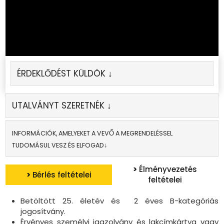
ÉRDEKLŐDÉST KÜLDÖK ↓
UTALVÁNYT SZERETNÉK ↓
INFORMÁCIÓK, AMELYEKET A VEVŐ A MEGRENDELÉSSEL
TUDOMÁSUL VESZ ÉS ELFOGAD↓
>
Élményvezetés
>
Bérlés feltételei
feltételei
Betöltött 25. életév és 2 éves B-kategóriás
jogosítvány.
Érvényes személyi igazolvány és lakcímkártya vagy