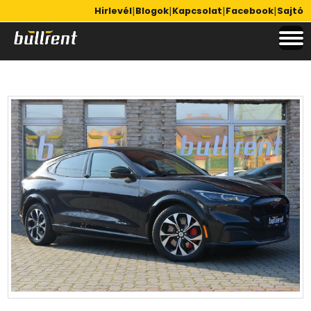
|
|
|
|
Hirlevél
Blogok
Kapcsolat
Facebook
Sajtó