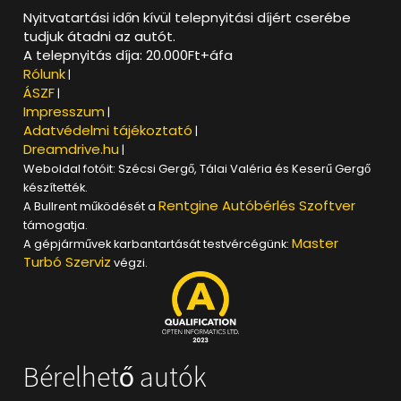
Nyitvatartási időn kívül telepnyitási díjért cserébe
tudjuk átadni az autót.
A telepnyitás díja: 20.000Ft+áfa
Rólunk
|
ÁSZF
|
Impresszum
|
Adatvédelmi tájékoztató
|
Dreamdrive.hu
|
Weboldal fotóit: Szécsi Gergő, Tálai Valéria és Keserű Gergő
készítették.
Rentgine Autóbérlés Szoftver
A Bullrent működését a
támogatja.
Master
A gépjárművek karbantartását testvércégünk:
Turbó Szerviz
végzi.
Bérelhető autók