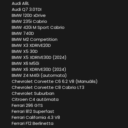
Audi A8L
Audi Q7 3.0TDI
BMW 120D xDrive
BMW 235i Cabrio
BMW 420i M Sport Cabrio
BMW 740D
BMW M2 Competition
BMW X3 XDRIVE20D
BMW X5 30D
BMW X5 XDRIVE30D (2024)
BMW X6 M50i
BMW X6 XDRIVE30D (2024)
BMW Z4 M40i (automata)
Chevrolet Corvette C6 6.2 V8 (Manuális)
Chevrolet Corvette C8 Cabrio LT3
Chevrolet Suburban
Citroen C4 autómata
Ferrari 296 GTS
Ferrari 812 Superfast
Ferrari California 4.3 V8
Ferrari F12 Berlinetta