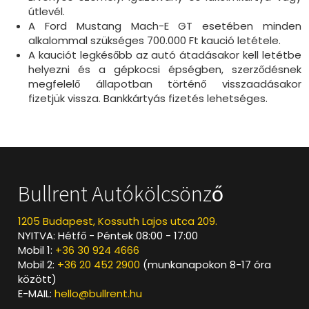
útlevél.
A Ford Mustang Mach-E GT esetében minden
alkalommal szükséges 700.000 Ft kaució letétele.
A kauciót legkésőbb az autó átadásakor kell letétbe
helyezni és a gépkocsi épségben, szerződésnek
megfelelő állapotban történő visszaadásakor
fizetjük vissza. Bankkártyás fizetés lehetséges.
Bullrent Autókölcsönző
1205 Budapest, Kossuth Lajos utca 209.
NYITVA: Hétfő - Péntek 08:00 - 17:00
Mobil 1:
+36 30 924 4666
Mobil 2:
+36 20 452 2900
(munkanapokon 8-17 óra
között)
E-MAIL:
hello@bullrent.hu