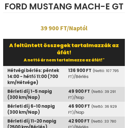
FORD MUSTANG MACH-E GT
39 900 FT/Naptól
A feltüntett összegek tartalmazzák az
áfát!
A nettó ár nem tartalmazza az áfát!"
Hétvégi bérlés: péntek
136 900 FT
(Nettó: 107 795
14:00 - hétfő 11:00 (700
/Bérlés
FT)
km/Hétvége)
Bérleti díj 1-5 napig
49 900 FT
(Nettó: 39 291
(300 km/Nap)
/Nap
FT)
Bérleti díj 6-10 napig
46 900 FT
(Nettó: 36 929
(300 km/Nap)
/Nap
FT)
Bérleti díj 11-20 napig
42 900 FT
(Nettó: 33 780
(2500 km/Bérlés)
/Bérlés
FT)