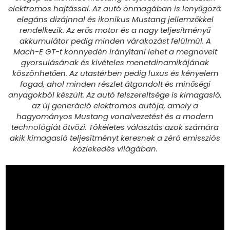
elektromos hajtással. Az autó önmagában is lenyűgöző:
elegáns dizájnnal és ikonikus Mustang jellemzőkkel
rendelkezik. Az erős motor és a nagy teljesítményű
akkumulátor pedig minden várakozást felülmúl. A
Mach-E GT-t könnyedén irányítani lehet a megnövelt
gyorsulásának és kivételes menetdinamikájának
köszönhetően. Az utastérben pedig luxus és kényelem
fogad, ahol minden részlet átgondolt és minőségi
anyagokból készült. Az autó felszereltsége is kimagasló,
az új generáció elektromos autója, amely a
hagyományos Mustang vonalvezetést és a modern
technológiát ötvözi. Tökéletes választás azok számára
akik kimagasló teljesítményt keresnek a zéró emissziós
közlekedés világában.