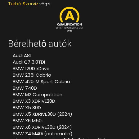
Turbó Szerviz
végzi.
Bérelhető autók
Audi A8L
Audi Q7 3.0TDI
BMW 120D xDrive
BMW 235i Cabrio
BMW 420i M Sport Cabrio
BMW 740D
BMW M2 Competition
BMW X3 XDRIVE20D
BMW X5 30D
BMW X5 XDRIVE30D (2024)
BMW X6 M50i
BMW X6 XDRIVE30D (2024)
BMW Z4 M40i (automata)