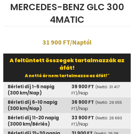
MERCEDES-BENZ GLC 300
4MATIC
31 900 FT/Naptól
A feltüntett összegek tartalmazzák az
áfát!
A nettó ár nem tartalmazza az áfát!"
Bérleti díj 1-5 napig
39 900 FT
(Nettó: 31 417
(300 km/Nap)
/Nap
FT)
Bérleti díj 6-10 napig
36 900 FT
(Nettó: 29 055
(300 km/Nap)
/Nap
FT)
Bérleti díj 11-20 napig
33 900 FT
(Nettó: 26 693
(3000 km/Bérlés)
/Nap
FT)
Bérleti díj 21-30 napig
31 900 FT
(Nettó: 25 118