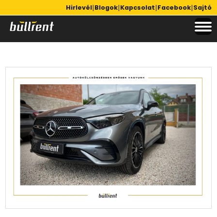
|
|
|
|
Hirlevél
Blogok
Kapcsolat
Facebook
Sajtó