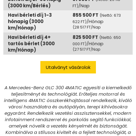
(3000 km/Bérlés)
/Nap
FT)
Havi bérleti díj 1-3
855 500 FT
(Nettó: 673
hónapig (3000
/Hónap
622 FT)
(28 517 FT/Nap
km/Hónap)
Havi bérleti díj 4+
825 500 FT
(Nettó: 650
tartós bérlet (3000
/Hónap
000 FT)
(27 517 FT/Nap
km/Hónap)
Utalványt vásárolok
A Mercedes-Benz GLC 300 4MATIC egyesíti a kiemelkedő
teljesítményt és technológiát. Erőteljes motorral és
intelligens 4MATIC összkerékhajtással rendelkezik, kiváló
városi használatra és autópályán, terepi kihívásokra
egyaránt. Rendelkezik vezetési asszisztensekkel, modern
infotainment rendszerrel és parkolás segítő funkciókkal,
amelyek növelik a vezetés kényelmét és biztonságát.
Kombinálva a stílusos kivitelt és a fejlett technológiát, a