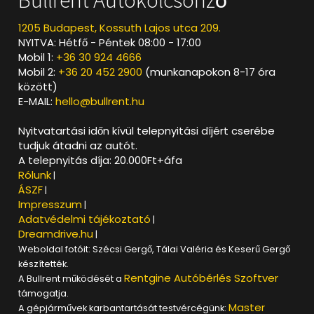
Bullrent Autókölcsönző
1205 Budapest, Kossuth Lajos utca 209.
NYITVA: Hétfő - Péntek 08:00 - 17:00
Mobil 1:
+36 30 924 4666
Mobil 2:
+36 20 452 2900
(munkanapokon 8-17 óra
között)
E-MAIL:
hello@bullrent.hu
Nyitvatartási időn kívül telepnyitási díjért cserébe
tudjuk átadni az autót.
A telepnyitás díja: 20.000Ft+áfa
Rólunk
|
ÁSZF
|
Impresszum
|
Adatvédelmi tájékoztató
|
Dreamdrive.hu
|
Weboldal fotóit: Szécsi Gergő, Tálai Valéria és Keserű Gergő
készítették.
Rentgine Autóbérlés Szoftver
A Bullrent működését a
támogatja.
Master
A gépjárművek karbantartását testvércégünk: