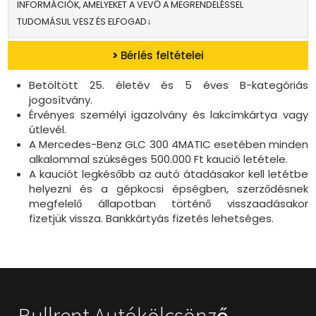
INFORMÁCIÓK, AMELYEKET A VEVŐ A MEGRENDELÉSSEL
TUDOMÁSUL VESZ ÉS ELFOGAD↓
>
Bérlés feltételei
Betöltött 25. életév és 5 éves B-kategóriás
jogosítvány.
Érvényes személyi igazolvány és lakcímkártya vagy
útlevél.
A Mercedes-Benz GLC 300 4MATIC esetében minden
alkalommal szükséges 500.000 Ft kaució letétele.
A kauciót legkésőbb az autó átadásakor kell letétbe
helyezni és a gépkocsi épségben, szerződésnek
megfelelő állapotban történő visszaadásakor
fizetjük vissza. Bankkártyás fizetés lehetséges.