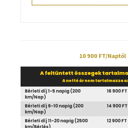
10 900 FT/Naptól
A feltüntett összegek tartalma
A nettó ár nem tartalmazza az
Bérleti díj 1-5 napig (200
16 900 FT
km/Nap)
Bérleti díj 6-10 napig (200
14 900 FT
km/Nap)
Bérleti díj 11-20 napig (2500
12 900 FT
km/Bérlés)