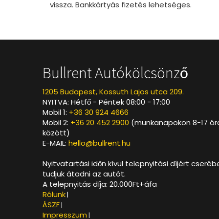
vissza. Bankkártyás fizetés lehetséges.
Bullrent Autókölcsönző
1205 Budapest, Kossuth Lajos utca 209.
NYITVA: Hétfő - Péntek 08:00 - 17:00
Mobil 1:
+36 30 924 4666
Mobil 2:
+36 20 452 2900
(munkanapokon 8-17 ór
között)
E-MAIL:
hello@bullrent.hu
Nyitvatartási időn kívül telepnyitási díjért cseréb
tudjuk átadni az autót.
A telepnyitás díja: 20.000Ft+áfa
Rólunk
|
ÁSZF
|
Impresszum
|