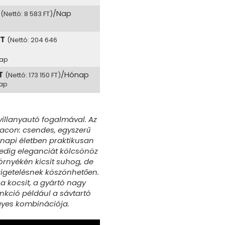
/Nap
(Nettó: 8 583 FT)
FT
(Nettó: 204 646
p
Nap
T
/Hónap
(Nettó: 173 150 FT)
Nap
villanyautó fogalmával. Az
iacon: csendes, egyszerű
ennapi életben praktikusan
edig eleganciát kölcsönöz
örnyékén kicsit suhog, de
szigetelésnek köszönhetően.
 a kocsit, a gyártó nagy
unkció például a sávtartó
gyes kombinációja.