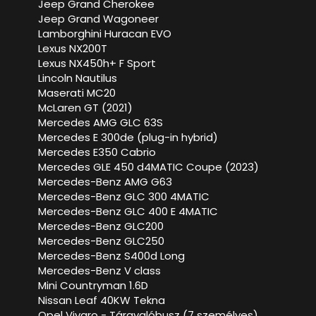
Jeep Grand Cherokee
Jeep Grand Wagoneer
Lamborghini Huracan EVO
Lexus NX200T
Lexus NX450h+ F Sport
Lincoln Nautilus
Maserati MC20
McLaren GT (2021)
Mercedes AMG GLC 63S
Mercedes E 300de (plug-in hybrid)
Mercedes E350 Cabrio
Mercedes GLE 450 d4MATIC Coupe (2023)
Mercedes-Benz AMG G63
Mercedes-Benz GLC 300 4MATIC
Mercedes-Benz GLC 400 E 4MATIC
Mercedes-Benz GLC200
Mercedes-Benz GLC250
Mercedes-Benz S400d Long
Mercedes-Benz V class
Mini Countryman 1.6D
Nissan Leaf 40KW Tekna
Opel Vivaro - Tárgyalóbusz (7 személyes)