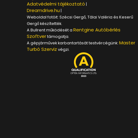
Adatvédelmi tájékoztató
|
Dreamdrive.hu
|
Weboldal fotóit: Szécsi Gergő, Tálai Valéria és Keserű
Gergő készítették.
Rentgine Autóbérlés
A Bullrent működését a
Szoftver
támogatja.
Master
A gépjárművek karbantartását testvércégünk:
Turbó Szerviz
végzi.