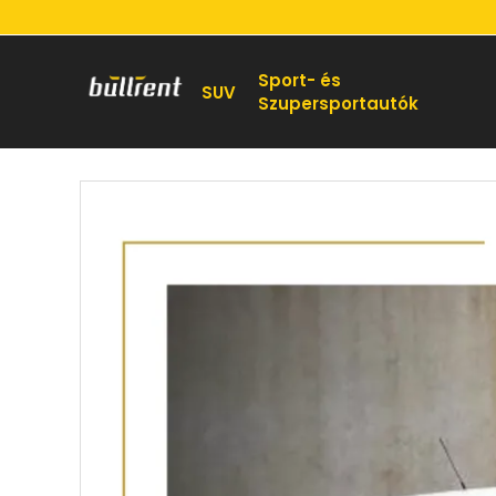
Sport- és
SUV
Szupersportautók