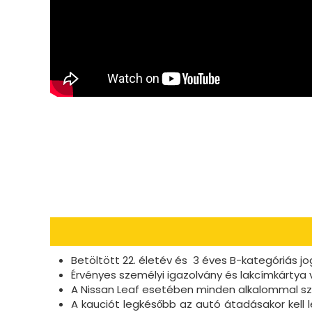
Betöltött 22. életév és 3 éves B-kategóriás jo
Érvényes személyi igazolvány és lakcímkártya v
A Nissan Leaf esetében minden alkalommal szü
A kauciót legkésőbb az autó átadásakor kell 