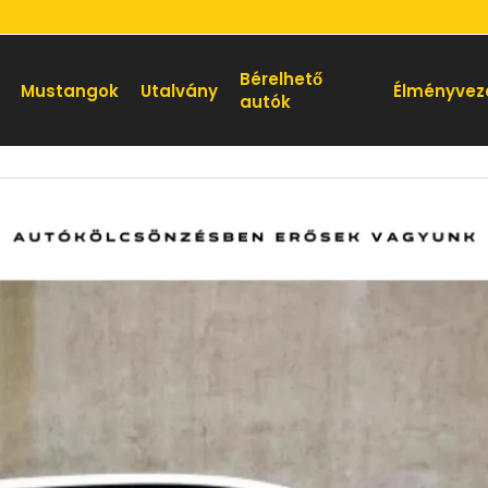
Bérelhető
Mustangok
Utalvány
Élményvez
autók