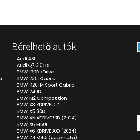
Bérelhető autók
Audi A8L
Audi Q7 3.0TDI
BMW 120D xDrive
a
BMW 235i Cabrio
BMW 420i M Sport Cabrio
BMW 740D
BMW M2 Competition
e
BMW X3 XDRIVE20D
BMW X5 30D
BMW X5 XDRIVE30D (2024)
BMW X6 M50i
BMW X6 XDRIVE30D (2024)
BMW Z4 M40i (automata)