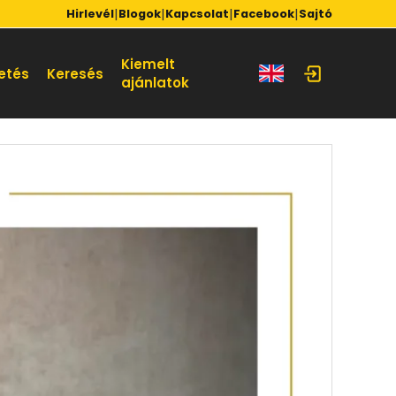
|
|
|
|
Hirlevél
Blogok
Kapcsolat
Facebook
Sajtó
Kiemelt
etés
Keresés
ajánlatok