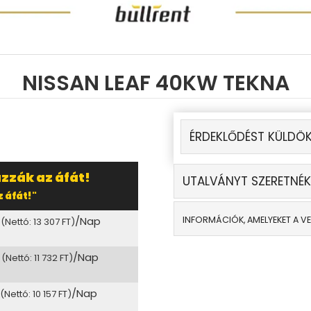
NISSAN LEAF 40KW TEKNA
ÉRDEKLŐDÉST KÜLDÖK
zzák az áfát!
UTALVÁNYT SZERETNÉK
 áfát!"
/Nap
INFORMÁCIÓK, AMELYEKET A V
(Nettó: 13 307 FT)
/Nap
(Nettó: 11 732 FT)
/Nap
(Nettó: 10 157 FT)