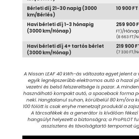
Bérleti díj 21-30 napig (3000
10 900 FT
km/Bérlés)
Havi bérleti díj 1-3 hónapig
259 900 
(3000 km/Hónap)
/Hóna
FT)
(8 663 FT/
Havi bérleti díj 4+ tartós bérlet
219 900 F
(7 330 FT/
(3000 km/Hónap)
A Nissan LEAF 40 kWh-ás változata egyet jelent a 
egyik legnépszerűbb elektromos autó a hazai p
vezetni és belső felszereltsége is pazar. A mind
használható kompakt autó, a spaceback forma p
neki. Hangtalanul suhan, körülbelül 80 km/óra k
100 fölött is csak enyhe menetzajt produkál a zaj
A tárcsafékek és a generátor is kiválóan fékezi
hangsúlyt helyezett a biztonságra; a ProPILOT f
asszisztens és távolságtartó tempomat ü