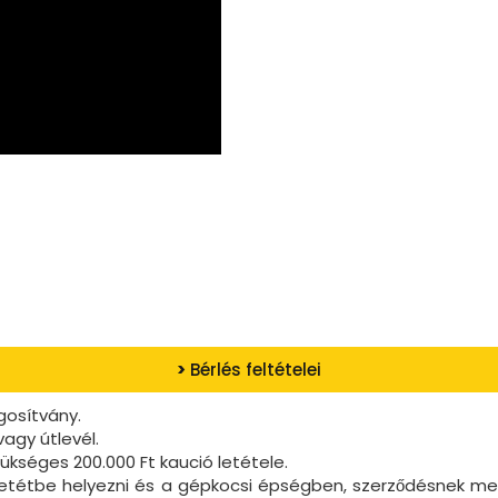
>
Bérlés feltételei
gosítvány.
agy útlevél.
kséges 200.000 Ft kaució letétele.
letétbe helyezni és a gépkocsi épségben, szerződésnek meg