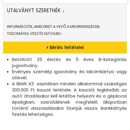
UTALVÁNYT SZERETNÉK ↓
INFORMÁCIÓK, AMELYEKET A VEVŐ A MEGRENDELÉSSEL
TUDOMÁSUL VESZ ÉS ELFOGAD↓
>
Bérlés feltételei
Betöltött 25 életév és 5 éves B-kategóriás
jogosítvány.
Érvényes személyi igazolvány és lakcímkártya vagy
útlevél.
A BMW X3 esetében minden alkalommal szükséges
300.000 Ft kaució letétele. A kauciót legkésőbb az
autó átadásakor kell letétbe helyezni és a gépkocsi
épségben, szerződésnek megfelelő állapotban
történő visszaadásakor fizetjük vissza. Bankkártyás
fizetés lehetséges.