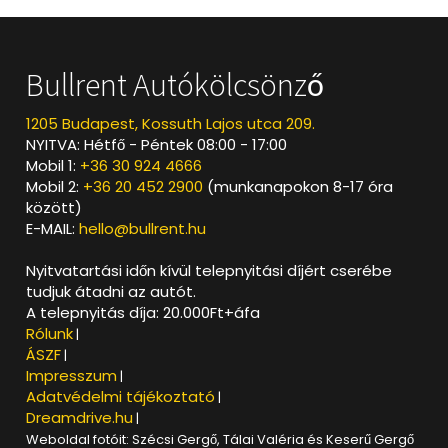
Bullrent Autókölcsönző
1205 Budapest, Kossuth Lajos utca 209.
NYITVA: Hétfő - Péntek 08:00 - 17:00
Mobil 1:
+36 30 924 4666
Mobil 2:
+36 20 452 2900
(munkanapokon 8-17 óra
között)
E-MAIL:
hello@bullrent.hu
Nyitvatartási időn kívül telepnyitási díjért cserébe
tudjuk átadni az autót.
A telepnyitás díja: 20.000Ft+áfa
Rólunk
|
ÁSZF
|
Impresszum
|
Adatvédelmi tájékoztató
|
Dreamdrive.hu
|
Weboldal fotóit: Szécsi Gergő, Tálai Valéria és Keserű Gergő