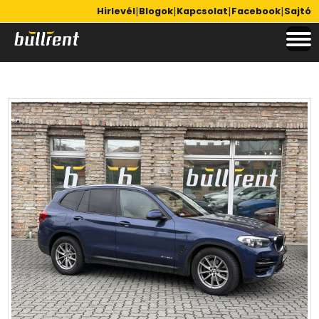
|
|
|
|
Hirlevél
Blogok
Kapcsolat
Facebook
Sajtó