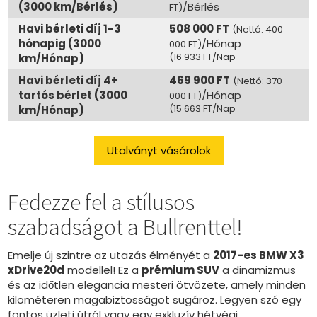
(3000 km/Bérlés)
/Bérlés
FT)
Havi bérleti díj 1-3
508 000 FT
(Nettó: 400
hónapig (3000
/Hónap
000 FT)
(16 933 FT/Nap
km/Hónap)
Havi bérleti díj 4+
469 900 FT
(Nettó: 370
tartós bérlet (3000
/Hónap
000 FT)
(15 663 FT/Nap
km/Hónap)
Utalványt vásárolok
Fedezze fel a stílusos
szabadságot a Bullrenttel!
Emelje új szintre az utazás élményét a
2017-es BMW X3
xDrive20d
modellel! Ez a
prémium SUV
a dinamizmus
és az időtlen elegancia mesteri ötvözete, amely minden
kilométeren magabiztosságot sugároz. Legyen szó egy
fontos üzleti útról vagy egy exkluzív hétvégi