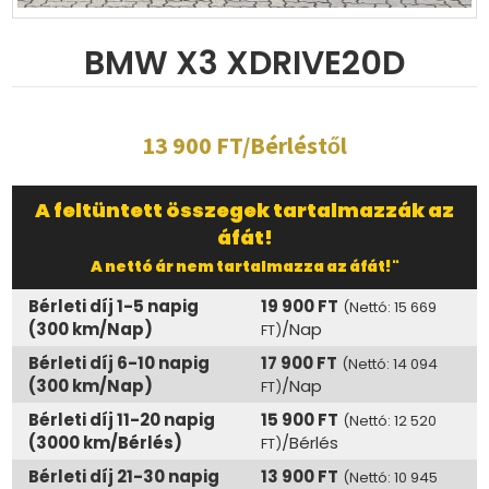
BMW X3 XDRIVE20D
13 900 FT/Bérléstől
A feltüntett összegek tartalmazzák az
áfát!
A nettó ár nem tartalmazza az áfát!"
Bérleti díj 1-5 napig
19 900 FT
(Nettó: 15 669
(300 km/Nap)
/Nap
FT)
Bérleti díj 6-10 napig
17 900 FT
(Nettó: 14 094
(300 km/Nap)
/Nap
FT)
Bérleti díj 11-20 napig
15 900 FT
(Nettó: 12 520
(3000 km/Bérlés)
/Bérlés
FT)
Bérleti díj 21-30 napig
13 900 FT
(Nettó: 10 945