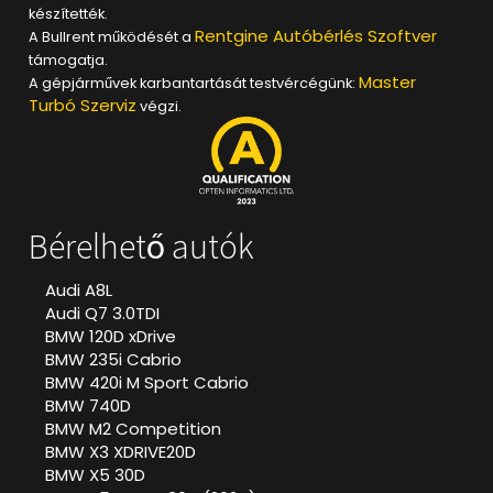
készítették.
Rentgine Autóbérlés Szoftver
A Bullrent működését a
támogatja.
Master
A gépjárművek karbantartását testvércégünk:
Turbó Szerviz
végzi.
Bérelhető autók
Audi A8L
Audi Q7 3.0TDI
BMW 120D xDrive
BMW 235i Cabrio
BMW 420i M Sport Cabrio
BMW 740D
BMW M2 Competition
BMW X3 XDRIVE20D
BMW X5 30D