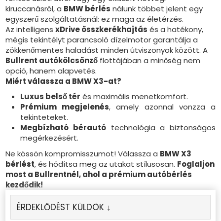
kiruccanásról, a
BMW bérlés
nálunk többet jelent egy
egyszerű szolgáltatásnál: ez maga az életérzés.
Az intelligens
xDrive összkerékhajtás
és a hatékony,
mégis tekintélyt parancsoló dízelmotor garantálja a
zökkenőmentes haladást minden útviszonyok között. A
Bullrent autókölcsönző
flottájában a minőség nem
opció, hanem alapvetés.
Miért válassza a BMW X3-at?
Luxus belső tér
és maximális menetkomfort.
Prémium megjelenés
, amely azonnal vonzza a
tekinteteket.
Megbízható bérautó
technológia a biztonságos
megérkezésért.
Ne kössön kompromisszumot! Válassza a
BMW X3
bérlést
, és hódítsa meg az utakat stílusosan.
Foglaljon
most a Bullrentnél, ahol a prémium autóbérlés
kezdődik!
ÉRDEKLŐDÉST KÜLDÖK ↓