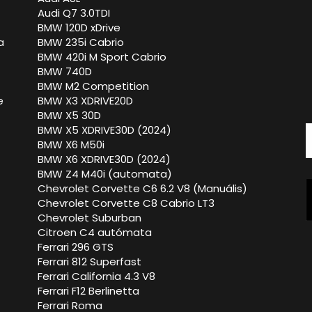
Audi Q7 3.0TDI
BMW 120D xDrive
a
BMW 235i Cabrio
BMW 420i M Sport Cabrio
BMW 740D
BMW M2 Competition
e
BMW X3 XDRIVE20D
BMW X5 30D
BMW X5 XDRIVE30D (2024)
BMW X6 M50i
BMW X6 XDRIVE30D (2024)
BMW Z4 M40i (automata)
Chevrolet Corvette C6 6.2 V8 (Manuális)
Chevrolet Corvette C8 Cabrio LT3
Chevrolet Suburban
Citroen C4 autómata
Ferrari 296 GTS
Ferrari 812 Superfast
Ferrari California 4.3 V8
Ferrari F12 Berlinetta
Ferrari Roma