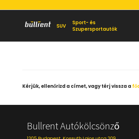
Sport- és
SUV
Szupersportautók
Kérjük, ellenőrizd a címet, vagy térj vissza a
fő
Bullrent Autókölcsönző
1205 Budapest, Kossuth Lajos utca 209.