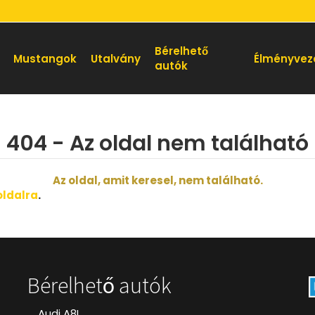
Bérelhető
Mustangok
Utalvány
Élményvez
autók
404 - Az oldal nem található
Az oldal, amit keresel, nem található.
oldalra
.
Bérelhető autók
Audi A8L