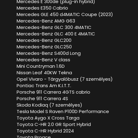
Mercedes E 300de (plug-in hybrid)
Mercedes E350 Cabrio
Mercedes GLE 450 d4MATIC Coupe (2023)
Mercedes-Benz AMG G63
Mercedes-Benz GLC 300 4MATIC
Mercedes-Benz GLC 400 E 4MATIC
Mercedes-Benz GLC200
Mercedes-Benz GLC250
Mercedes-Benz S400d Long
Mercedes-Benz V class
Mini Countryman 1.6D
Nissan Leaf 40KW Tekna
Opel Vivaro - Tárgyalóbusz (7 személyes)
Pontiac Trans Am K.I.T.T.
Porsche 911 Carrera 4GTS cabrio
Porsche 911 Carrera 4S
Skoda Kodiaq (7 személyes)
Tesla Model S Raven P100D Performance
Toyota Aygo X Cross Targa
Toyota C-HR 2.0 GR Sport Hybrid
Toyota C-HR Hybrid 2024
Toyota Proace