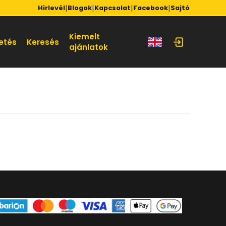
|
|
|
|
Hirlevél
Blogok
Kapcsolat
Facebook
Sajtó
Kiemelt
etés
Keresés
ajánlatok