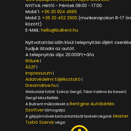
NYITVA: Hétfő - Péntek 08:00 - 17:00
Mobil 1:
+36 30 924 4666
Mobil 2:
+36 20 452 2900
(munkanapokon 8-17 ór
között)
E-MAIL:
hello@bullrent.hu
Nyitvatartási időn kívül telepnyitási díjért cseréb
tudjuk átadni az autót.
A telepnyitás díja: 20.000Ft+áfa
Rólunk
|
ÁSZF
|
Impresszum
|
Adatvédelmi tájékoztató
|
Dreamdrive.hu
|
Weboldal fotóit: Szécsi Gergő, Tálai Valéria és Keserű
Gergő készítették.
Rentgine Autóbérlés
A Bullrent működését a
Szoftver
támogatja.
Master
A gépjárművek karbantartását testvércégünk:
Turbó Szerviz
végzi.