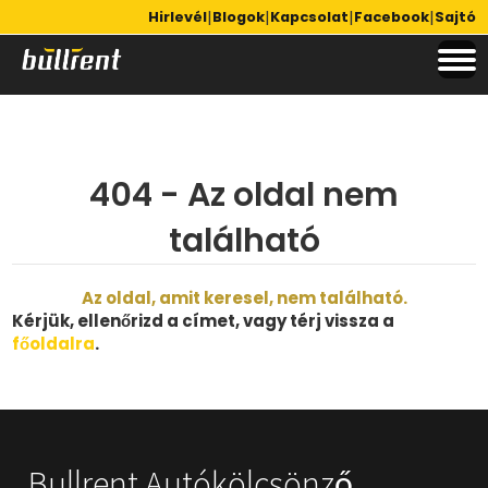
|
|
|
|
Hirlevél
Blogok
Kapcsolat
Facebook
Sajtó
404 - Az oldal nem
található
Az oldal, amit keresel, nem található.
Kérjük, ellenőrizd a címet, vagy térj vissza a
főoldalra
.
Bullrent Autókölcsönző