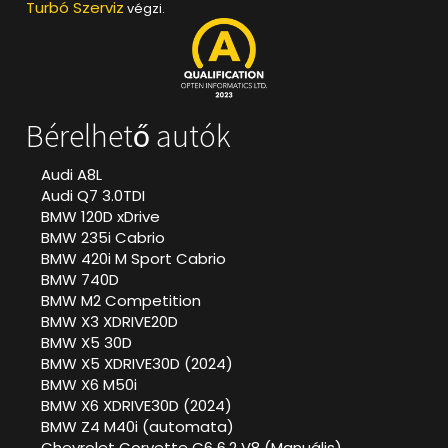
Turbó Szerviz
végzi.
Bérelhető autók
Audi A8L
Audi Q7 3.0TDI
BMW 120D xDrive
BMW 235i Cabrio
BMW 420i M Sport Cabrio
BMW 740D
BMW M2 Competition
BMW X3 XDRIVE20D
BMW X5 30D
BMW X5 XDRIVE30D (2024)
BMW X6 M50i
BMW X6 XDRIVE30D (2024)
BMW Z4 M40i (automata)
Chevrolet Corvette C6 6.2 V8 (Manuális)