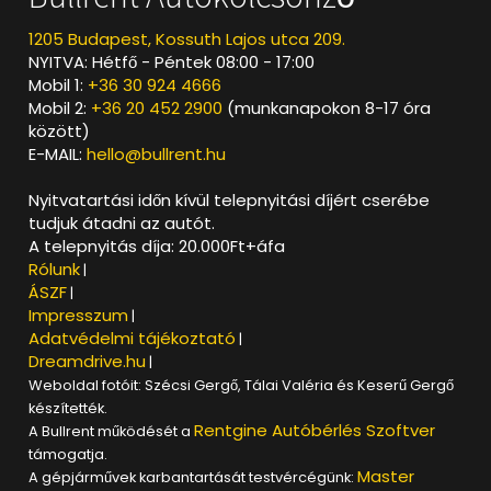
1205 Budapest, Kossuth Lajos utca 209.
NYITVA: Hétfő - Péntek 08:00 - 17:00
Mobil 1:
+36 30 924 4666
Mobil 2:
+36 20 452 2900
(munkanapokon 8-17 óra
között)
E-MAIL:
hello@bullrent.hu
Nyitvatartási időn kívül telepnyitási díjért cserébe
tudjuk átadni az autót.
A telepnyitás díja: 20.000Ft+áfa
Rólunk
|
ÁSZF
|
Impresszum
|
Adatvédelmi tájékoztató
|
Dreamdrive.hu
|
Weboldal fotóit: Szécsi Gergő, Tálai Valéria és Keserű Gergő
készítették.
Rentgine Autóbérlés Szoftver
A Bullrent működését a
támogatja.
Master
A gépjárművek karbantartását testvércégünk: