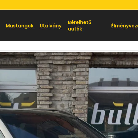
Bérelhető
Mustangok
Utalvány
Élményvez
autók