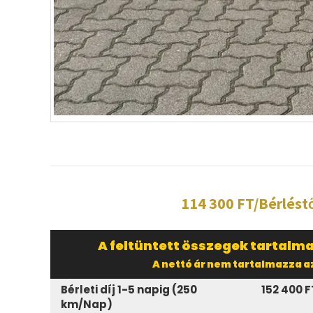
114 300 FT/Bérlést
A feltüntett összegek tartalma
A nettó ár nem tartalmazza az
Bérleti díj 1-5 napig (250
152 400 F
km/Nap)