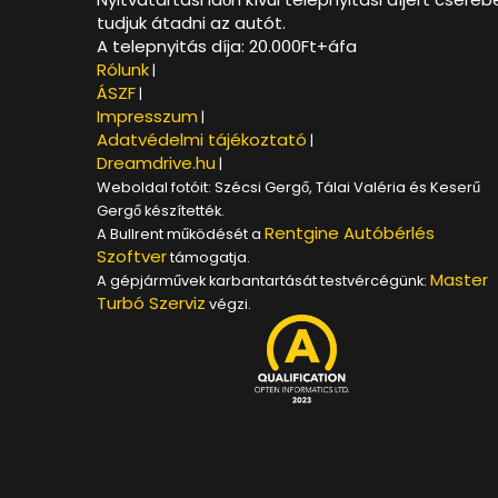
tudjuk átadni az autót.
A telepnyitás díja: 20.000Ft+áfa
Rólunk
|
ÁSZF
|
Impresszum
|
Adatvédelmi tájékoztató
|
Dreamdrive.hu
|
Weboldal fotóit: Szécsi Gergő, Tálai Valéria és Keserű
Gergő készítették.
Rentgine Autóbérlés
A Bullrent működését a
Szoftver
támogatja.
Master
A gépjárművek karbantartását testvércégünk:
Turbó Szerviz
végzi.