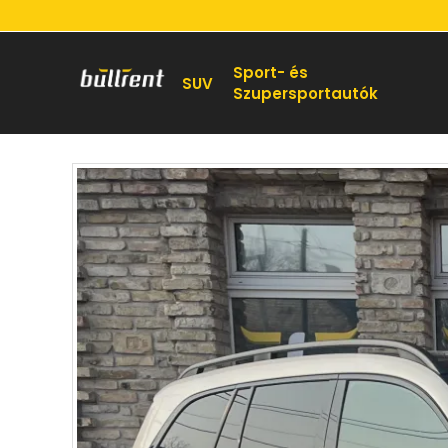
Sport- és
SUV
Szupersportautók