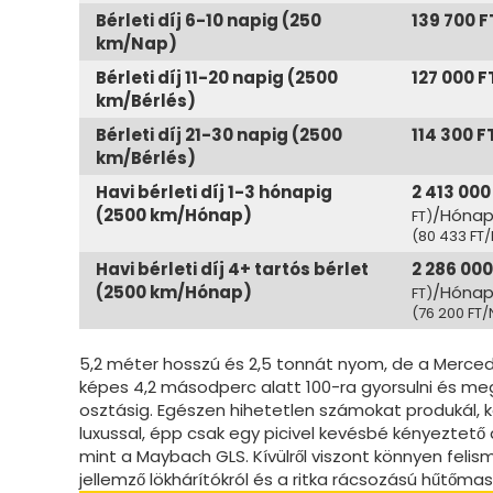
Bérleti díj 6-10 napig (250
139 700 F
km/Nap)
Bérleti díj 11-20 napig (2500
127 000 F
km/Bérlés)
Bérleti díj 21-30 napig (2500
114 300 F
km/Bérlés)
Havi bérleti díj 1-3 hónapig
2 413 000
(2500 km/Hónap)
/Hóna
FT)
(80 433 FT
Havi bérleti díj 4+ tartós bérlet
2 286 000
(2500 km/Hónap)
/Hóna
FT)
(76 200 FT
5,2 méter hosszú és 2,5 tonnát nyom, de a Merc
képes 4,2 másodperc alatt 100-ra gyorsulni és me
osztásig. Egészen hihetetlen számokat produkál,
luxussal, épp csak egy picivel kevésbé kényeztető 
mint a Maybach GLS. Kívülről viszont könnyen feli
jellemző lökhárítókról és a ritka rácsozású hűtőmasz