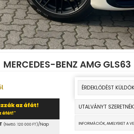
MERCEDES-BENZ AMG GLS63
ől
ÉRDEKLŐDÉST KÜLDÖK
zzák az áfát!
UTALVÁNYT SZERETNÉK
 áfát!"
T
/Nap
INFORMÁCIÓK, AMELYEKET A V
(Nettó: 120 000 FT)