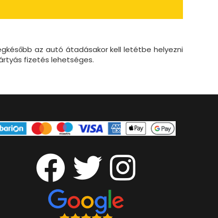
gkésőbb az autó átadásakor kell letétbe helyezni
ártyás fizetés lehetséges.