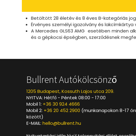
Betöltött 28 életév és 8 éves B-kategóriás jog
Érvényes személyi igazolvány és lakcímkártya v
A Mercedes GLS63 AMG esetében minden alkalo
és a gépkocsi épségben, szerződésnek megfelel
Bullrent Autókölcsönző
1205 Budapest, Kossuth Lajos utca 209.
NYITVA: Hétfő - Péntek 08:00 - 17:00
Mobil 1:
+36 30 924 4666
Mobil 2:
+36 20 452 2900
(munkanapokon 8-17 ór
között)
E-MAIL:
hello@bullrent.hu
Nyitvatartási időn kívül telepnyitási díjért cseréb