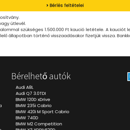
>
Bérlés feltételei
osítvány.
agy útlevél.
mmal szükséges 1.500.000 Ft kaució letétele. A kauciót le
ő állapotban történő visszaadásakor fizetjük vissza. Bankk
Bérelhető autók
Audi A8L
Audi Q7 3.0TDI
BMW 120D xDrive
a
BMW 235i Cabrio
BMW 420i M Sport Cabrio
BMW 740D
BMW M2 Competition
e
BMW X3 XDRIVE20D