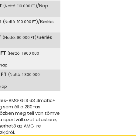
T
/Nap
(Nettó: 110 000 FT)
T
/Bérlés
(Nettó: 100 000 FT)
T
/Bérlés
(Nettó: 90 000 FT)
 FT
(Nettó: 1 900 000
p
/Nap
 FT
(Nettó: 1 800 000
p
/Nap
edes-AMG GLS 63 4matic+
g sem áll a 280-as
 közben meg teli van tömve
a sportváltozat utastere,
smerhető az AMG-re
kjáról.