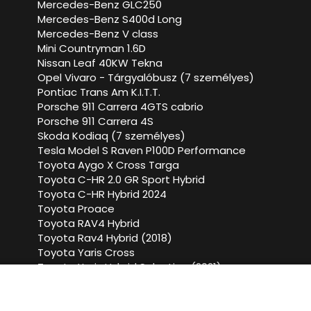
Mercedes-Benz GLC250
Mercedes-Benz S400d Long
Mercedes-Benz V class
Mini Countryman 1.6D
Nissan Leaf 40KW Tekna
Opel Vivaro - Tárgyalóbusz (7 személyes)
Pontiac Trans Am K.I.T.T.
Porsche 911 Carrera 4GTS cabrio
Porsche 911 Carrera 4S
Skoda Kodiaq (7 személyes)
Tesla Model S Raven P100D Performance
Toyota Aygo X Cross Targa
Toyota C-HR 2.0 GR Sport Hybrid
Toyota C-HR Hybrid 2024
Toyota Proace
Toyota RAV4 Hybrid
Toyota Rav4 Hybrid (2018)
Toyota Yaris Cross
Toyota Yaris Hybrid Selection (2021)
Volkswagen Golf 1.4 (2018)
Volkswagen Passat
Volkswagen T-Roc Cabrio 1.5tsi