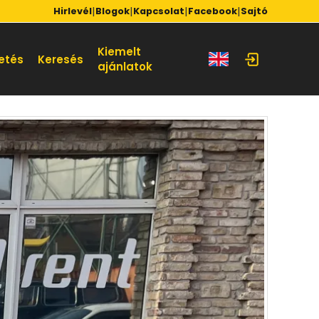
|
|
|
|
Hirlevél
Blogok
Kapcsolat
Facebook
Sajtó
Kiemelt
etés
Keresés
ajánlatok