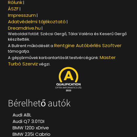
Rólunk
|
ÁSZF
|
Impresszum
|
Adatvédelmi tájékoztató
|
Dreamdrive.hu
|
Weboldal fotóit: Szécsi Gergő, Tálai Valéria és Keserű Gergő
készítették.
Rentgine Autóbérlés Szoftver
A Bullrent működését a
támogatja.
Master
A gépjárművek karbantartását testvércégünk:
Turbó Szerviz
végzi.
Bérelhető autók
Audi A8L
Audi Q7 3.0TDI
BMW 120D xDrive
BMW 235i Cabrio