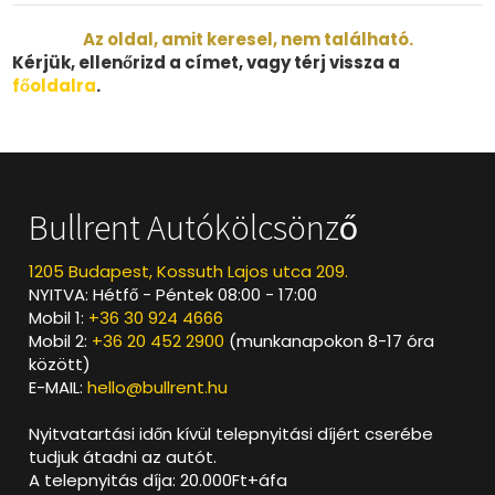
Az oldal, amit keresel, nem található.
Kérjük, ellenőrizd a címet, vagy térj vissza a
főoldalra
.
Bullrent Autókölcsönző
1205 Budapest, Kossuth Lajos utca 209.
NYITVA: Hétfő - Péntek 08:00 - 17:00
Mobil 1:
+36 30 924 4666
Mobil 2:
+36 20 452 2900
(munkanapokon 8-17 óra
között)
E-MAIL:
hello@bullrent.hu
Nyitvatartási időn kívül telepnyitási díjért cserébe
tudjuk átadni az autót.
A telepnyitás díja: 20.000Ft+áfa