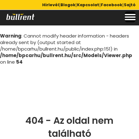
|
|
|
|
Hirlevél
Blogok
Kapcsolat
Facebook
Sajtó
Notice
: Undefined index: utm_source in
/home/bpcarhu/bullrent.hu/public/index.php
on line
151
Warning
: Cannot modify header information - headers
already sent by (output started at
/home/bpcarhu/bullrent.hu/public/index.php:151) in
/home/bpcarhu/bullrent.hu/src/Models/Viewer.php
on line
54
404 - Az oldal nem
található