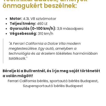
önmagukért beszélnek:
Motor:
4.3L V8 szívómotor
Teljesítmény:
460 LE
Gyorsulás (0-100 km/h):
3,9 másodperc
Végsebesség:
310 km/h
"A Ferrari California a Dolce Vita modern
megtestesülése. Egy autó, amelyben a
technológia és az érzelem tökéletes harmóniában
találkozik."
Bérelje ki a Bullrentnél, és írja meg saját történetét
a volán mögött!
Ferrari California bérlés, sportautó bérlés Budapest,
Szupersportautó bérlés Budapest​