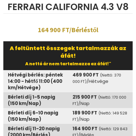
FERRARI CALIFORNIA 4.3 V8
164 900 FT/Bérléstől
A feltüntett összegek tartalmazzák az
áfát!
A nettó ár nem tartalmazza az áfát!"
Hétvégi bérlés: péntek
469 900 FT
(Nettó: 370
14:00 - hétfő 11:00 (400
/Hétvége
000 FT)
km/Hétvége)
Bérleti díj 1-5 napig
215 900 FT
(Nettó: 170 000
(150 km/Nap)
/Nap
FT)
Bérleti díj 6-10 napig
189 900 FT
(Nettó: 149 528
(150 km/Nap)
/Nap
FT)
Bérleti díj 11-20 napig
164 900 FT
(Nettó: 129 843
(2000 km/Bérlés)
/Bérlés
FT)