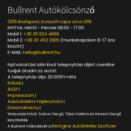
Bullrent Autókölcsönző
1205 Budapest, Kossuth Lajos utca 209.
NYITVA: Hétfő - Péntek 08:00 - 17:00
Mobil 1:
+36 30 924 4666
Mobil 2:
+36 20 452 2900
(munkanapokon 8-17 óra
között)
E-MAIL:
hello@bullrent.hu
Nyitvatartási időn kívül telepnyitási díjért cserébe
tudjuk átadni az autót.
A telepnyitás díja: 20.000Ft+áfa
Rólunk
|
ÁSZF
|
Impresszum
|
Adatvédelmi tájékoztató
|
Dreamdrive.hu
|
Weboldal fotóit: Szécsi Gergő, Tálai Valéria és Keserű Gergő
készítették.
Rentgine Autóbérlés Szoftver
A Bullrent működését a