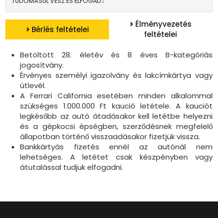
TUDOMÁSUL VESZ ÉS ELFOGAD↓
>
Élményvezetés
>
Bérlés feltételei
feltételei
Betöltött 28. életév és 8 éves B-kategóriás
jogosítvány.
Érvényes személyi igazolvány és lakcímkártya vagy
útlevél.
A Ferrari California esetében minden alkalommal
szükséges 1.000.000 Ft kaució letétele. A kauciót
legkésőbb az autó átadásakor kell letétbe helyezni
és a gépkocsi épségben, szerződésnek megfelelő
állapotban történő visszaadásakor fizetjük vissza.
Bankkártyás fizetés ennél az autónál nem
lehetséges. A letétet csak készpényben vagy
átutalással tudjuk elfogadni.