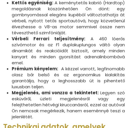
Kettős egyéniség:
A keménytetős kabrió (Hardtop)
megoldásnak köszönhetően Ön dönt: egy
gombnyomással elegáns kupéból változtathatja át
vérbeli, nyitott tetős sportautóvá, hogy közvetlenül
élvezhesse a V8-as motor semmivel össze nem
téveszthető szimfóniáját.
Vérbeli Ferrari teljesítmény:
A 460 lóerős
szívómotor és az F1 duplakuplungos váltó olyan
dinamikát és reakcióidőt biztosít, amely minden
kanyart és minden gyorsítást adrenalinbombává
emel.
Prémium kényelem:
A kézzel varrott, legfinomabb
olasz bőr belső és az ergonomikus kialakítás
garantálja, hogy a leghosszabb út is pihentető
luxusban teljen.
Megjelenés, ami vonzza a tekintetet:
Legyen szó
esküvőről, üzleti megjelenésről vagy egy
felejthetetlen hétvégi kiruccanásról, ezzel az autóval
Ön nemcsak megérkezik, hanem eseménnyé teszi a
jelenlétét.
Technikai adatok, amelyek