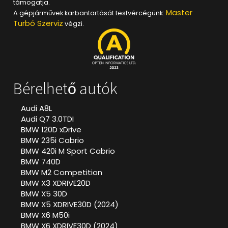
támogatja.
Master
A gépjárművek karbantartását testvércégünk:
Turbó Szerviz
végzi.
Bérelhető autók
Audi A8L
Audi Q7 3.0TDI
BMW 120D xDrive
BMW 235i Cabrio
BMW 420i M Sport Cabrio
BMW 740D
BMW M2 Competition
BMW X3 XDRIVE20D
BMW X5 30D
BMW X5 XDRIVE30D (2024)
BMW X6 M50i
BMW X6 XDRIVE30D (2024)