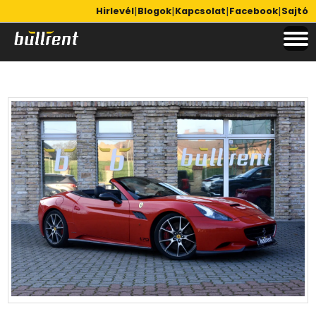
|
|
|
|
Hirlevél
Blogok
Kapcsolat
Facebook
Sajtó