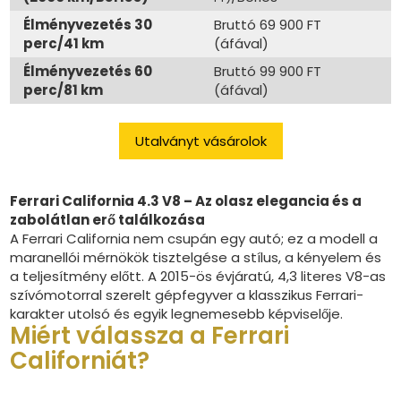
Élményvezetés 30
Bruttó 69 900 FT
perc/41 km
(áfával)
Élményvezetés 60
Bruttó 99 900 FT
perc/81 km
(áfával)
Utalványt vásárolok
Ferrari California 4.3 V8 – Az olasz elegancia és a
zabolátlan erő találkozása
A Ferrari California nem csupán egy autó; ez a modell a
maranellói mérnökök tisztelgése a stílus, a kényelem és
a teljesítmény előtt. A 2015-ös évjáratú, 4,3 literes V8-as
szívómotorral szerelt gépfegyver a klasszikus Ferrari-
karakter utolsó és egyik legnemesebb képviselője.
Miért válassza a Ferrari
Californiát?