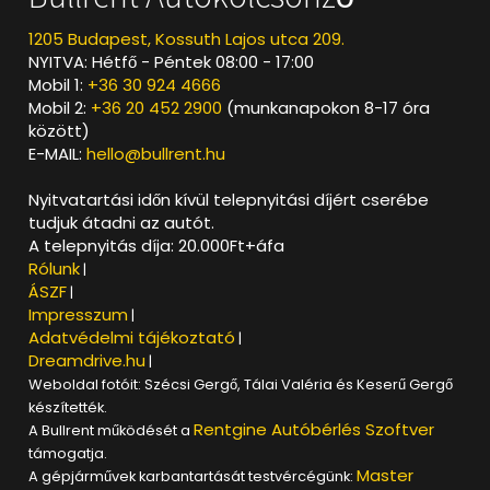
1205 Budapest, Kossuth Lajos utca 209.
NYITVA: Hétfő - Péntek 08:00 - 17:00
Mobil 1:
+36 30 924 4666
Mobil 2:
+36 20 452 2900
(munkanapokon 8-17 óra
között)
E-MAIL:
hello@bullrent.hu
Nyitvatartási időn kívül telepnyitási díjért cserébe
tudjuk átadni az autót.
A telepnyitás díja: 20.000Ft+áfa
Rólunk
|
ÁSZF
|
Impresszum
|
Adatvédelmi tájékoztató
|
Dreamdrive.hu
|
Weboldal fotóit: Szécsi Gergő, Tálai Valéria és Keserű Gergő
készítették.
Rentgine Autóbérlés Szoftver
A Bullrent működését a
támogatja.
Master
A gépjárművek karbantartását testvércégünk: