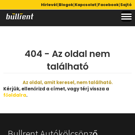
|
|
|
|
Hirlevél
Blogok
Kapcsolat
Facebook
Sajtó
404 - Az oldal nem
található
Az oldal, amit keresel, nem található.
Kérjük, ellenőrizd a címet, vagy térj vissza a
főoldalra
.
Bullrent Autókölcsönző