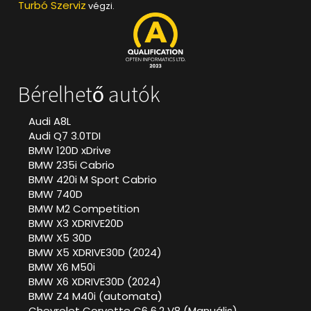
Turbó Szerviz
végzi.
Bérelhető autók
Audi A8L
Audi Q7 3.0TDI
BMW 120D xDrive
BMW 235i Cabrio
BMW 420i M Sport Cabrio
BMW 740D
BMW M2 Competition
BMW X3 XDRIVE20D
BMW X5 30D
BMW X5 XDRIVE30D (2024)
BMW X6 M50i
BMW X6 XDRIVE30D (2024)
BMW Z4 M40i (automata)
Chevrolet Corvette C6 6.2 V8 (Manuális)